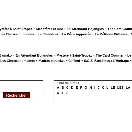
-
-
-
ystère à Saint-Tropez
Mes frères et moi
En Attendant Bojangles
The Card Count
-
-
-
-
Les Choses humaines
Le Calendrier
La Pièce rapportée
La Méthode Williams
-
-
-
-
 Bamako
En Attendant Bojangles
Mystère à Saint-Tropez
The Card Counter
Le
-
-
-
-
Les Choses humaines
Madres paralelas
Clifford
S.O.S. Fantômes : L'Héritage
Titre de films :
A
B
C
D
E
F
G
H
I
J
K
L
LE
LES
LA
X
Y
Z