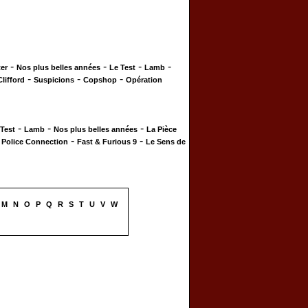
-
-
-
-
er
Nos plus belles années
Le Test
Lamb
-
-
-
Clifford
Suspicions
Copshop
Opération
-
-
-
 Test
Lamb
Nos plus belles années
La Pièce
-
-
-
Police Connection
Fast & Furious 9
Le Sens de
M
N
O
P
Q
R
S
T
U
V
W