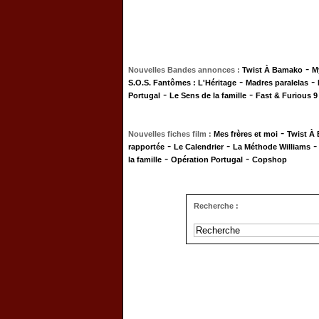
-
Nouvelles Bandes annonces :
Twist À Bamako
M
-
-
S.O.S. Fantômes : L'Héritage
Madres paralelas
-
-
Portugal
Le Sens de la famille
Fast & Furious 9
-
Nouvelles fiches film :
Mes frères et moi
Twist À
-
-
rapportée
Le Calendrier
La Méthode Williams
-
-
la famille
Opération Portugal
Copshop
Recherche :