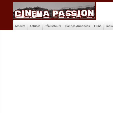
Acteurs
Actrices
Réalisateurs
Bandes Annonces
Films
Jaqu