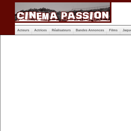
Acteurs
Actrices
Réalisateurs
Bandes Annonces
Films
Jaqu