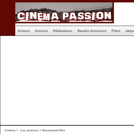
Acteurs
Actrices
Réalisateurs
Bandes Annonces
Films
Jaqu
Cinéma
>
Les actrices
> Rosamund Pike