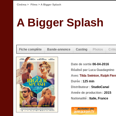
Cinéma
>
Films
> A Bigger Splash
A Bigger Splash
Fiche complète
Bande-annonce
Casting
Photos
Criti
Date de sortie
06-04-2016
Réalisé par Luca Guadagnino
Avec
Tilda Swinton
,
Ralph Fie
Durée :
125 min
Distributeur :
StudioCanal
Année de production :
2015
Nationalité :
Italie, France