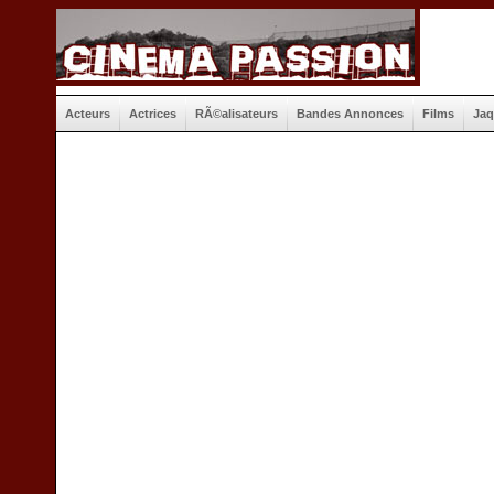
Acteurs
Actrices
RÃ©alisateurs
Bandes Annonces
Films
Jaq