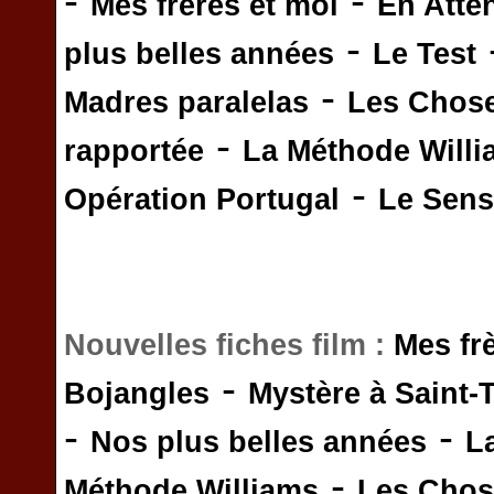
-
-
Mes frères et moi
En Atte
-
plus belles années
Le Test
-
Madres paralelas
Les Chos
-
rapportée
La Méthode Will
-
Opération Portugal
Le Sens 
Nouvelles fiches film :
Mes fr
-
Bojangles
Mystère à Saint-
-
-
Nos plus belles années
L
-
Méthode Williams
Les Chos