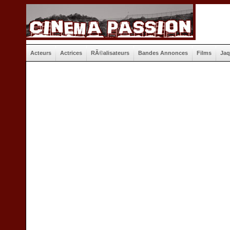
Acteurs
Actrices
RÃ©alisateurs
Bandes Annonces
Films
Jaq