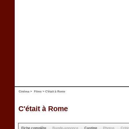
Cinéma
>
Films
> C'était à Rome
C'était à Rome
Fiche complète
Bande-annonce
Casting
Photos
Criti