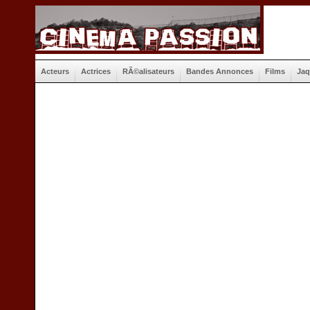
Acteurs
Actrices
RÃ©alisateurs
Bandes Annonces
Films
Jaq