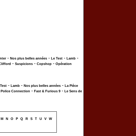
-
-
-
-
nter
Nos plus belles années
Le Test
Lamb
-
-
-
Clifford
Suspicions
Copshop
Opération
-
-
-
 Test
Lamb
Nos plus belles années
La Pièce
-
-
-
Police Connection
Fast & Furious 9
Le Sens de
M
N
O
P
Q
R
S
T
U
V
W