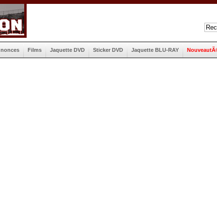
nnonces
Films
Jaquette DVD
Sticker DVD
Jaquette BLU-RAY
NouveautÃ