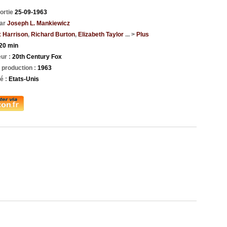
ortie
25-09-1963
par
Joseph L. Mankiewicz
 Harrison
,
Richard Burton
,
Elizabeth Taylor
... >
Plus
20 min
eur :
20th Century Fox
 production :
1963
té :
Etats-Unis