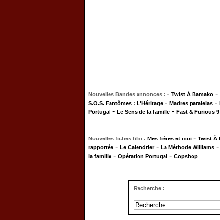
-
-
Nouvelles Bandes annonces :
Twist À Bamako
-
-
S.O.S. Fantômes : L'Héritage
Madres paralelas
-
-
Portugal
Le Sens de la famille
Fast & Furious 9
-
Nouvelles fiches film :
Mes frères et moi
Twist À
-
-
rapportée
Le Calendrier
La Méthode Williams
-
-
la famille
Opération Portugal
Copshop
Recherche :