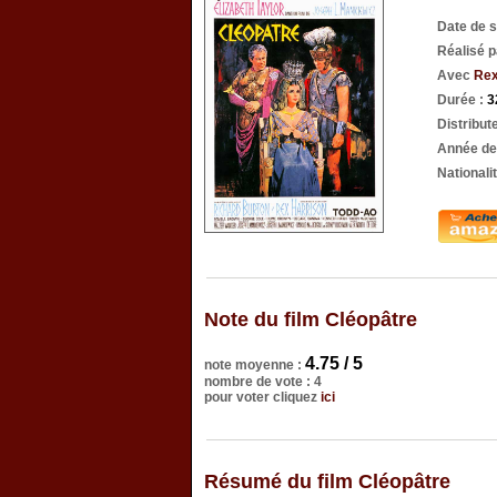
Date de s
Réalisé 
Avec
Rex
Durée :
3
Distribut
Année de
Nationali
Note du film Cléopâtre
4.75 / 5
note moyenne :
nombre de vote : 4
pour voter cliquez
ici
Résumé du film Cléopâtre