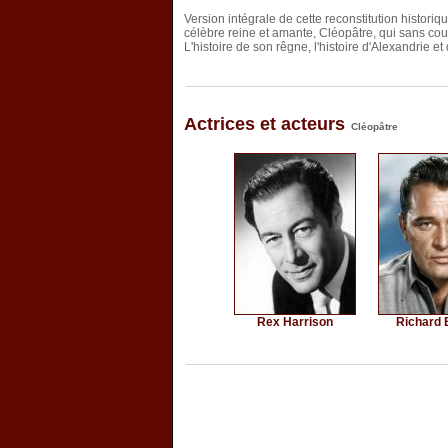
Version intégrale de cette reconstitution historiq
célèbre reine et amante, Cléopâtre, qui sans cou
L'histoire de son rêgne, l'histoire d'Alexandri
Actrices et acteurs
Cléopâtre
Rex Harrison
Richard 