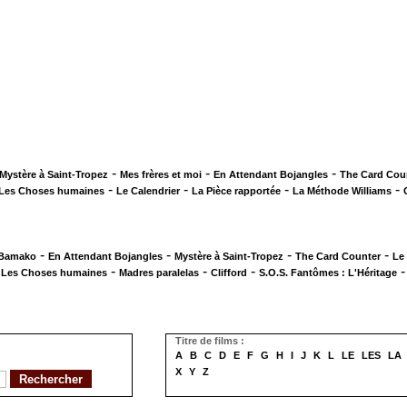
-
-
-
Mystère à Saint-Tropez
Mes frères et moi
En Attendant Bojangles
The Card Cou
-
-
-
-
Les Choses humaines
Le Calendrier
La Pièce rapportée
La Méthode Williams
-
-
-
-
 Bamako
En Attendant Bojangles
Mystère à Saint-Tropez
The Card Counter
Le
-
-
-
-
Les Choses humaines
Madres paralelas
Clifford
S.O.S. Fantômes : L'Héritage
Titre de films :
A
B
C
D
E
F
G
H
I
J
K
L
LE
LES
LA
X
Y
Z