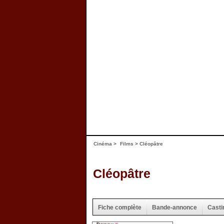
Cinéma
>
Films
> Cléopâtre
Cléopâtre
Fiche complète
Bande-annonce
Casti