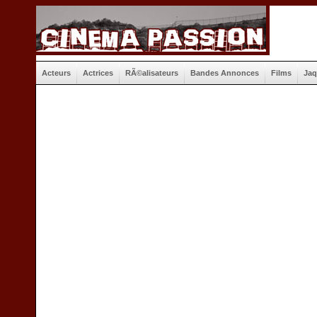
Acteurs
Actrices
RÃ©alisateurs
Bandes Annonces
Films
Jaq