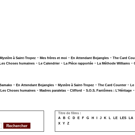
-
-
-
Mystère à Saint-Tropez
Mes frères et moi
En Attendant Bojangles
The Card Cou
-
-
-
-
Les Choses humaines
Le Calendrier
La Pièce rapportée
La Méthode Williams
-
-
-
-
 Bamako
En Attendant Bojangles
Mystère à Saint-Tropez
The Card Counter
Le
-
-
-
-
Les Choses humaines
Madres paralelas
Clifford
S.O.S. Fantômes : L'Héritage
Titre de films :
A
B
C
D
E
F
G
H
I
J
K
L
LE
LES
LA
X
Y
Z