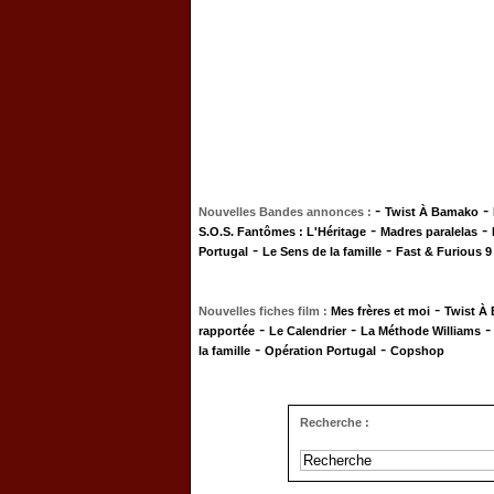
-
-
Nouvelles Bandes annonces :
Twist À Bamako
-
-
S.O.S. Fantômes : L'Héritage
Madres paralelas
-
-
Portugal
Le Sens de la famille
Fast & Furious 9
-
Nouvelles fiches film :
Mes frères et moi
Twist À
-
-
rapportée
Le Calendrier
La Méthode Williams
-
-
la famille
Opération Portugal
Copshop
Recherche :