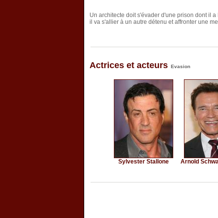
Un architecte doit s'évader d'une prison dont il a
il va s'allier à un autre détenu et affronter une 
Actrices et acteurs
Evasion
Sylvester Stallone
Arnold Schw