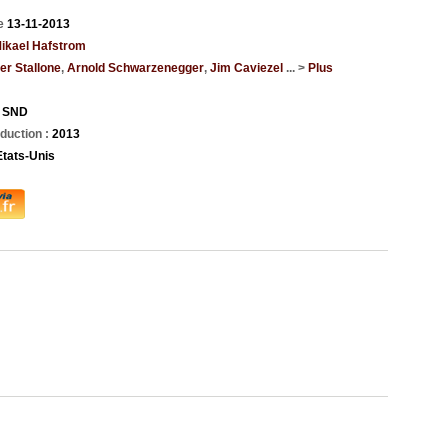
ie
13-11-2013
ikael Hafstrom
er Stallone
,
Arnold Schwarzenegger
,
Jim Caviezel
... >
Plus
:
SND
duction :
2013
Etats-Unis