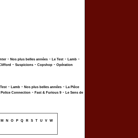
-
-
-
-
nter
Nos plus belles années
Le Test
Lamb
-
-
-
Clifford
Suspicions
Copshop
Opération
-
-
-
 Test
Lamb
Nos plus belles années
La Pièce
-
-
-
Police Connection
Fast & Furious 9
Le Sens de
M
N
O
P
Q
R
S
T
U
V
W