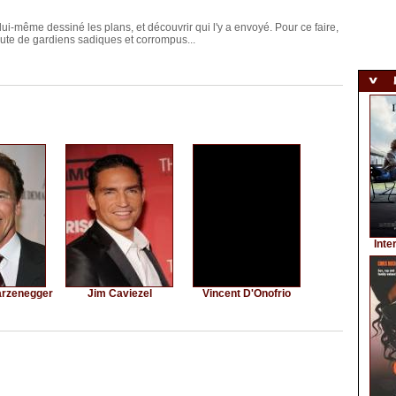
 lui-même dessiné les plans, et découvrir qui l'y a envoyé. Pour ce faire,
meute de gardiens sadiques et corrompus...
Inte
arzenegger
Jim Caviezel
Vincent D'Onofrio