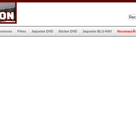
nnonces
Films
Jaquette DVD
Sticker DVD
Jaquette BLU-RAY
NouveautÃ