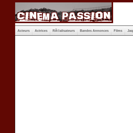
Acteurs
Actrices
RÃ©alisateurs
Bandes Annonces
Films
Jaq