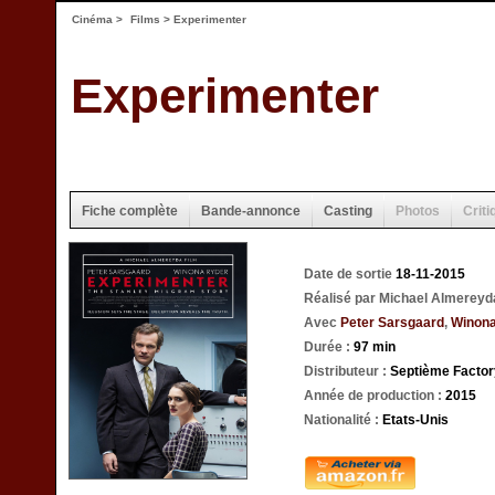
Cinéma
>
Films
> Experimenter
Experimenter
Fiche complète
Bande-annonce
Casting
Photos
Criti
Date de sortie
18-11-2015
Réalisé par Michael Almereyd
Avec
Peter Sarsgaard
,
Winona
Durée :
97 min
Distributeur :
Septième Factor
Année de production :
2015
Nationalité :
Etats-Unis