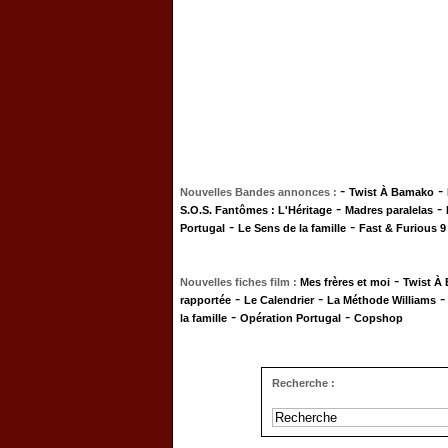
-
-
Nouvelles Bandes annonces :
Twist À Bamako
-
-
S.O.S. Fantômes : L'Héritage
Madres paralelas
-
-
Portugal
Le Sens de la famille
Fast & Furious 9
-
Nouvelles fiches film :
Mes frères et moi
Twist À
-
-
rapportée
Le Calendrier
La Méthode Williams
-
-
la famille
Opération Portugal
Copshop
Recherche :