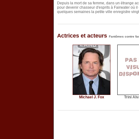
Depuis la mort de sa femme, dans un étrange acc
pour devenir chasseur d'esprits à Fairwater où il
quelques semaines la petite ville enregistre vin
Actrices et acteurs
Fantômes contre fa
Michael J. Fox
Trini Al