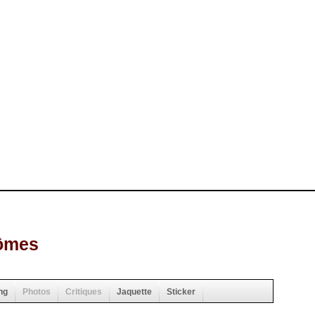
tômes
ng
Photos
Critiques
Jaquette
Sticker