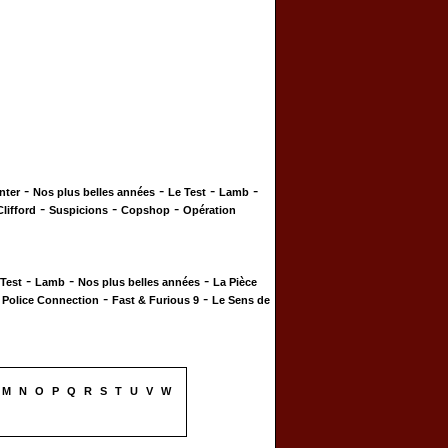
-
-
-
-
nter
Nos plus belles années
Le Test
Lamb
-
-
-
Clifford
Suspicions
Copshop
Opération
-
-
-
 Test
Lamb
Nos plus belles années
La Pièce
-
-
-
Police Connection
Fast & Furious 9
Le Sens de
M
N
O
P
Q
R
S
T
U
V
W