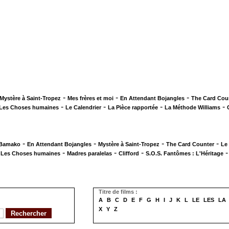
-
-
-
Mystère à Saint-Tropez
Mes frères et moi
En Attendant Bojangles
The Card Cou
-
-
-
-
Les Choses humaines
Le Calendrier
La Pièce rapportée
La Méthode Williams
-
-
-
-
 Bamako
En Attendant Bojangles
Mystère à Saint-Tropez
The Card Counter
Le
-
-
-
-
Les Choses humaines
Madres paralelas
Clifford
S.O.S. Fantômes : L'Héritage
Titre de films :
A
B
C
D
E
F
G
H
I
J
K
L
LE
LES
LA
X
Y
Z