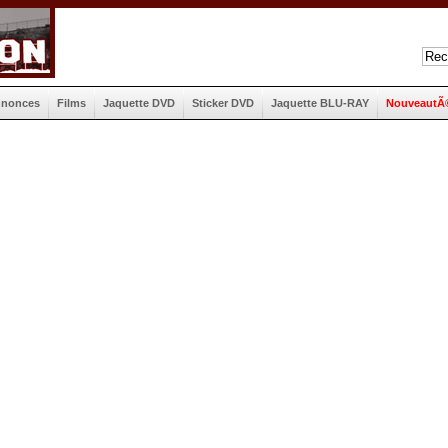
nnonces
Films
Jaquette DVD
Sticker DVD
Jaquette BLU-RAY
NouveautÃ