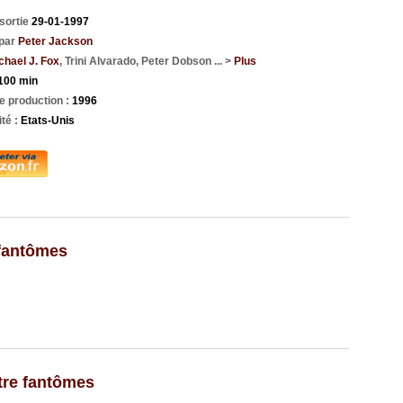
sortie
29-01-1997
 par
Peter Jackson
chael J. Fox
, Trini Alvarado, Peter Dobson ... >
Plus
100 min
e production :
1996
ité :
Etats-Unis
 fantômes
tre fantômes