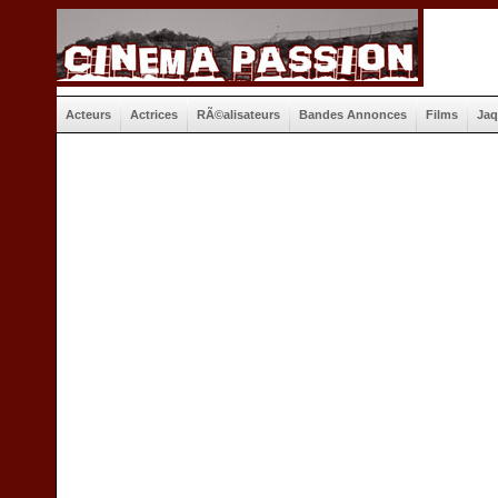
Acteurs
Actrices
RÃ©alisateurs
Bandes Annonces
Films
Jaq