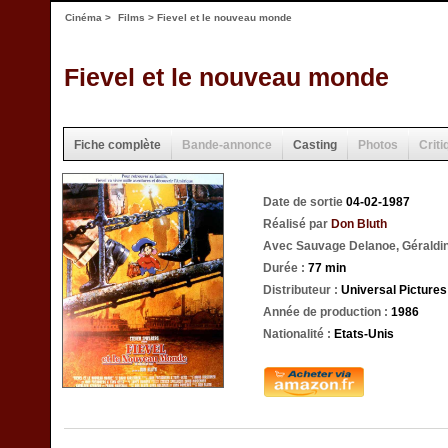
Cinéma
>
Films
> Fievel et le nouveau monde
Fievel et le nouveau monde
Fiche complète
Bande-annonce
Casting
Photos
Criti
Date de sortie
04-02-1987
Réalisé par
Don Bluth
Avec Sauvage Delanoe, Géraldin
Durée :
77 min
Distributeur :
Universal Pictures
Année de production :
1986
Nationalité :
Etats-Unis