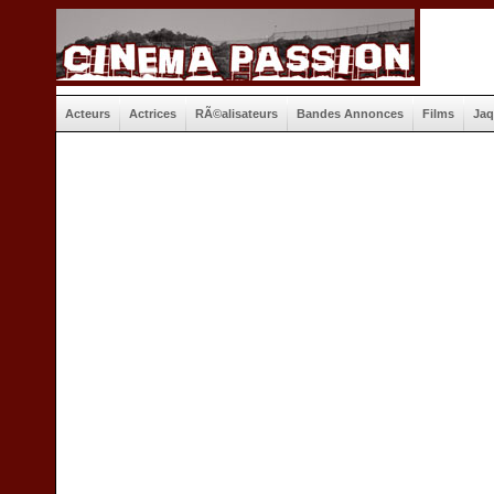
Acteurs
Actrices
RÃ©alisateurs
Bandes Annonces
Films
Jaq