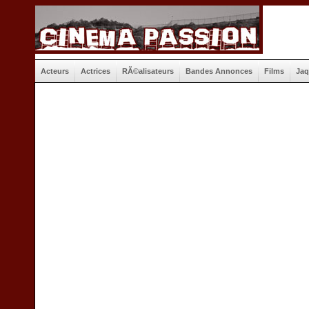
Acteurs
Actrices
RÃ©alisateurs
Bandes Annonces
Films
Jaq