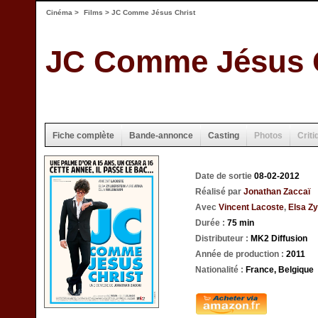
Cinéma
>
Films
> JC Comme Jésus Christ
JC Comme Jésus C
Fiche complète
Bande-annonce
Casting
Photos
Criti
Date de sortie
08-02-2012
Réalisé par
Jonathan Zaccaï
Avec
Vincent Lacoste
,
Elsa Zy
Durée :
75 min
Distributeur :
MK2 Diffusion
Année de production :
2011
Nationalité :
France, Belgique