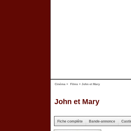
Cinéma
>
Films
> John et Mary
John et Mary
Fiche complète
Bande-annonce
Casti