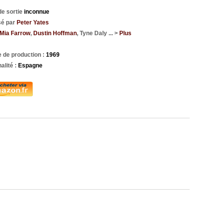
de sortie
inconnue
sé par
Peter Yates
Mia Farrow
,
Dustin Hoffman
, Tyne Daly ... >
Plus
 de production :
1969
alité :
Espagne