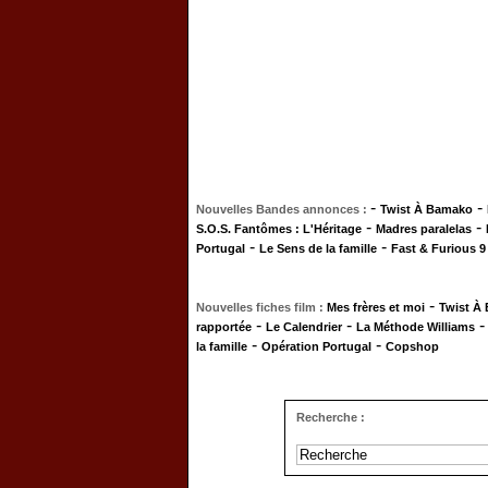
-
-
Nouvelles Bandes annonces :
Twist À Bamako
-
-
S.O.S. Fantômes : L'Héritage
Madres paralelas
-
-
Portugal
Le Sens de la famille
Fast & Furious 9
-
Nouvelles fiches film :
Mes frères et moi
Twist À
-
-
rapportée
Le Calendrier
La Méthode Williams
-
-
la famille
Opération Portugal
Copshop
Recherche :