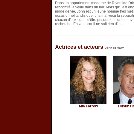
Dans un appartement moderne de Riverside Drive,
rencontré la veille dans un bar. Alors qu'il est 
mode de vie. John est un jeune homme très méticu
occasionnel tandis que lui a mal vécu la séparat
chacun d'eux craint d'être prisonnier d'une nouve
recherche. En vain, car il ne sait rien d'elle...
Actrices et acteurs
John et Mary
Mia Farrow
Dustin H