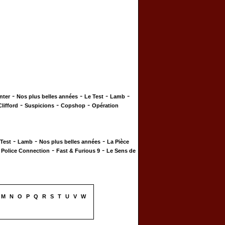
-
-
-
-
nter
Nos plus belles années
Le Test
Lamb
-
-
-
Clifford
Suspicions
Copshop
Opération
-
-
-
 Test
Lamb
Nos plus belles années
La Pièce
-
-
-
Police Connection
Fast & Furious 9
Le Sens de
M
N
O
P
Q
R
S
T
U
V
W