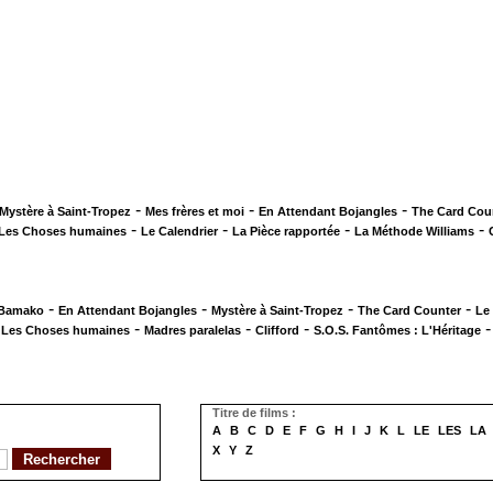
-
-
-
Mystère à Saint-Tropez
Mes frères et moi
En Attendant Bojangles
The Card Cou
-
-
-
-
Les Choses humaines
Le Calendrier
La Pièce rapportée
La Méthode Williams
-
-
-
-
 Bamako
En Attendant Bojangles
Mystère à Saint-Tropez
The Card Counter
Le
-
-
-
-
Les Choses humaines
Madres paralelas
Clifford
S.O.S. Fantômes : L'Héritage
Titre de films :
A
B
C
D
E
F
G
H
I
J
K
L
LE
LES
LA
X
Y
Z