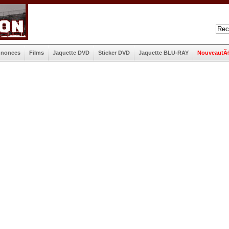
nnonces
Films
Jaquette DVD
Sticker DVD
Jaquette BLU-RAY
NouveautÃ