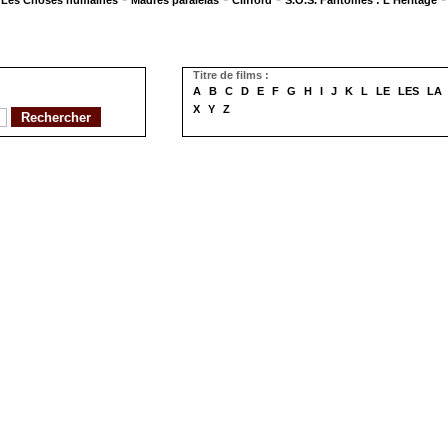
Les Choses humaines
Madres paralelas
Clifford
S.O.S. Fantômes : L'Héritage
Titre de films :
A
B
C
D
E
F
G
H
I
J
K
L
LE
LES
LA
X
Y
Z