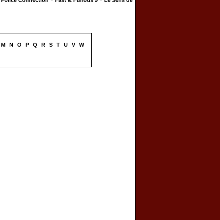
Police Connection
Fast & Furious 9
Le Sens de
M
N
O
P
Q
R
S
T
U
V
W