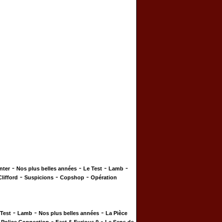
-
-
-
-
nter
Nos plus belles années
Le Test
Lamb
-
-
-
Clifford
Suspicions
Copshop
Opération
-
-
-
 Test
Lamb
Nos plus belles années
La Pièce
-
-
-