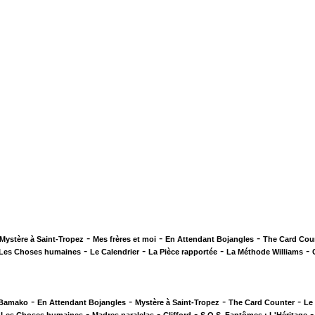
-
-
-
Mystère à Saint-Tropez
Mes frères et moi
En Attendant Bojangles
The Card Cou
-
-
-
-
Les Choses humaines
Le Calendrier
La Pièce rapportée
La Méthode Williams
-
-
-
-
 Bamako
En Attendant Bojangles
Mystère à Saint-Tropez
The Card Counter
Le
-
-
-
-