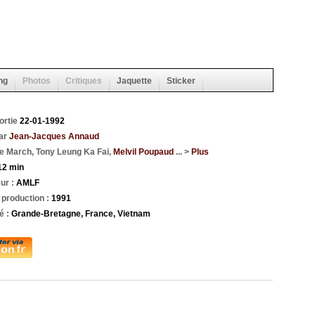
ng
Photos
Critiques
Jaquette
Sticker
ortie
22-01-1992
par
Jean-Jacques Annaud
e March, Tony Leung Ka Fai,
Melvil Poupaud
... >
Plus
12 min
eur :
AMLF
production :
1991
é :
Grande-Bretagne, France, Vietnam