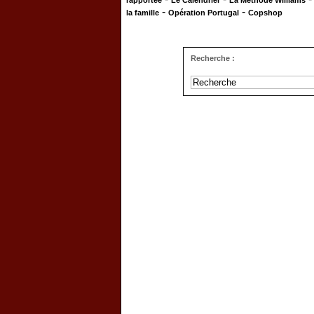
rapportée
Le Calendrier
La Méthode Williams
-
-
la famille
Opération Portugal
Copshop
Recherche :