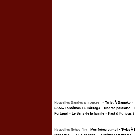
-
-
Nouvelles Bandes annonces :
Twist À Bamako
-
-
S.O.S. Fantômes : L'Héritage
Madres paralelas
-
-
Portugal
Le Sens de la famille
Fast & Furious 9
-
Nouvelles fiches film :
Mes frères et moi
Twist À
-
-