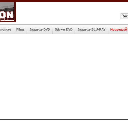
nnonces
Films
Jaquette DVD
Sticker DVD
Jaquette BLU-RAY
NouveautÃ