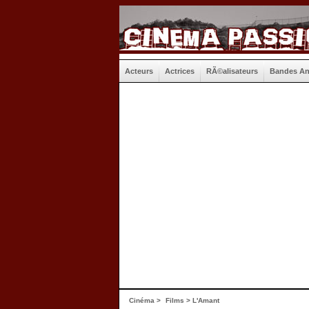
Acteurs
Actrices
RÃ©alisateurs
Bandes A
Cinéma
>
Films
> L'Amant