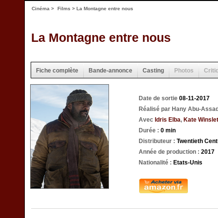
Cinéma
>
Films
> La Montagne entre nous
La Montagne entre nous
Fiche complète
Bande-annonce
Casting
Photos
Criti
Date de sortie
08-11-2017
Réalisé par Hany Abu-Assa
Avec
Idris Elba
,
Kate Winsle
Durée :
0 min
Distributeur :
Twentieth Cent
Année de production :
2017
Nationalité :
Etats-Unis