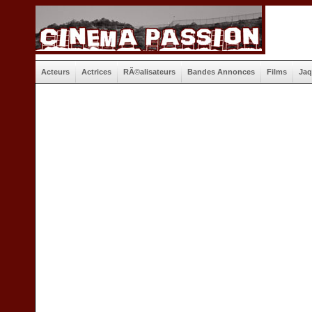
Acteurs
Actrices
RÃ©alisateurs
Bandes Annonces
Films
Jaq