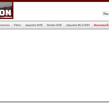
nnonces
Films
Jaquette DVD
Sticker DVD
Jaquette BLU-RAY
NouveautÃ