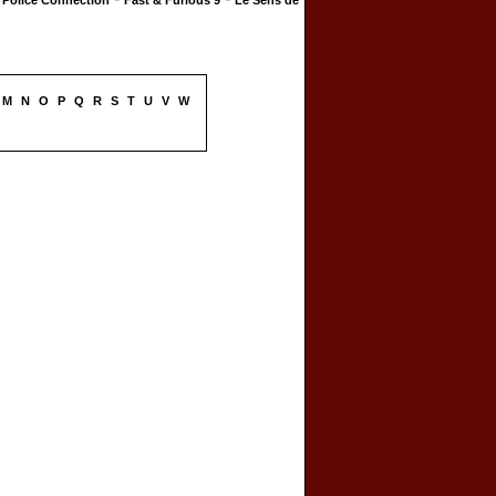
Police Connection
Fast & Furious 9
Le Sens de
M
N
O
P
Q
R
S
T
U
V
W