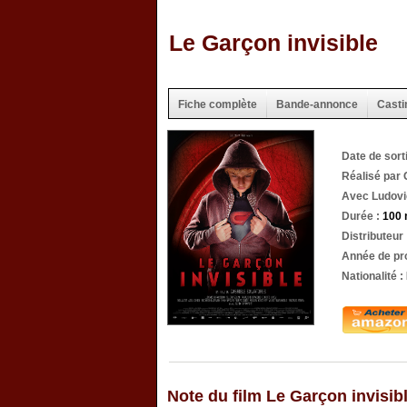
Le Garçon invisible
Fiche complète
Bande-annonce
Casti
Date de sort
Réalisé par 
Avec Ludovic
Durée :
100 
Distributeur
Année de pr
Nationalité :
Note du film Le Garçon invisib