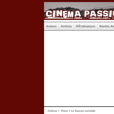
Acteurs
Actrices
RÃ©alisateurs
Bandes A
Cinéma
>
Films
> Le Garçon invisible