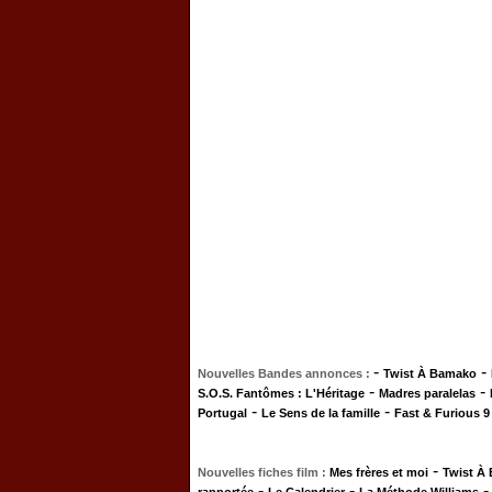
-
-
Nouvelles Bandes annonces :
Twist À Bamako
-
-
S.O.S. Fantômes : L'Héritage
Madres paralelas
-
-
Portugal
Le Sens de la famille
Fast & Furious 9
-
Nouvelles fiches film :
Mes frères et moi
Twist À
-
-