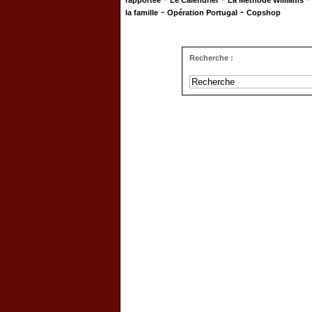
rapportée
Le Calendrier
La Méthode Williams
-
-
la famille
Opération Portugal
Copshop
Recherche :