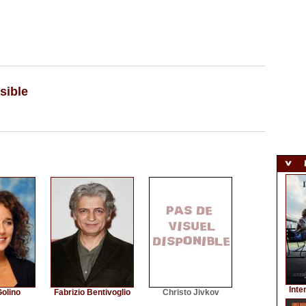
sible
Inte
Golino
Fabrizio Bentivoglio
Christo Jivkov