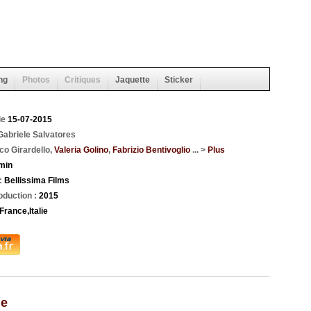
ng
Photos
Critiques
Jaquette
Sticker
ie
15-07-2015
Gabriele Salvatores
o Girardello,
Valeria Golino
,
Fabrizio Bentivoglio
... >
Plus
min
 :
Bellissima Films
oduction :
2015
France,Italie
le