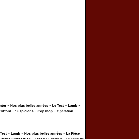
-
-
-
-
nter
Nos plus belles années
Le Test
Lamb
-
-
-
Clifford
Suspicions
Copshop
Opération
-
-
-
 Test
Lamb
Nos plus belles années
La Pièce
-
-
-