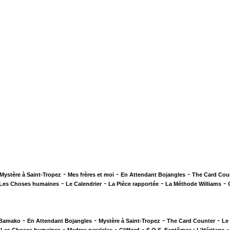
-
-
-
Mystère à Saint-Tropez
Mes frères et moi
En Attendant Bojangles
The Card Cou
-
-
-
-
Les Choses humaines
Le Calendrier
La Pièce rapportée
La Méthode Williams
-
-
-
-
 Bamako
En Attendant Bojangles
Mystère à Saint-Tropez
The Card Counter
Le
-
-
-
-