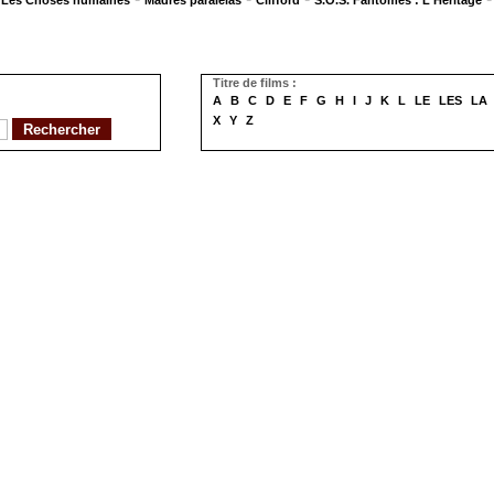
Les Choses humaines
Madres paralelas
Clifford
S.O.S. Fantômes : L'Héritage
Titre de films :
A
B
C
D
E
F
G
H
I
J
K
L
LE
LES
LA
X
Y
Z