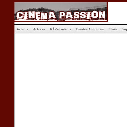
Acteurs
Actrices
RÃ©alisateurs
Bandes Annonces
Films
Jaq