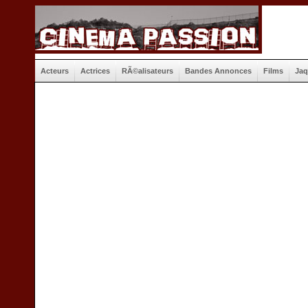
Acteurs
Actrices
RÃ©alisateurs
Bandes Annonces
Films
Jaq