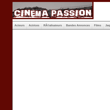
Acteurs
Actrices
RÃ©alisateurs
Bandes Annonces
Films
Jaq