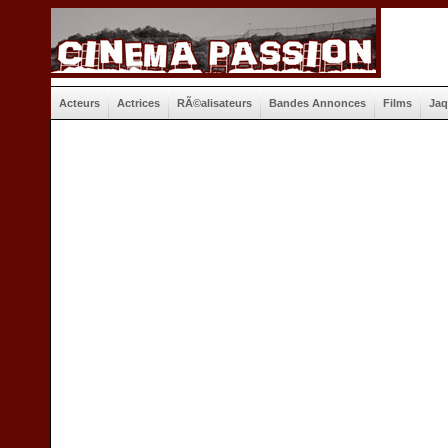
Acteurs
Actrices
RÃ©alisateurs
Bandes Annonces
Films
Jaq