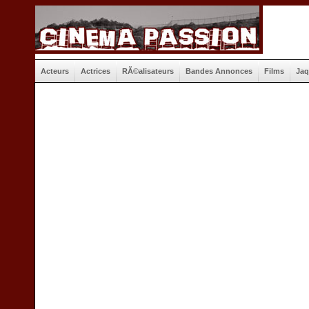
Acteurs
Actrices
RÃ©alisateurs
Bandes Annonces
Films
Jaq