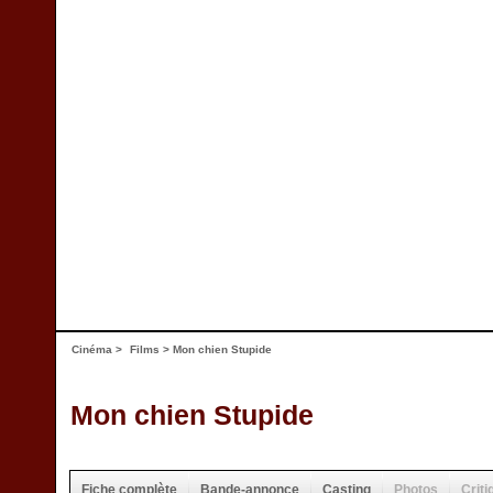
Cinéma
>
Films
> Mon chien Stupide
Mon chien Stupide
Fiche complète
Bande-annonce
Casting
Photos
Criti