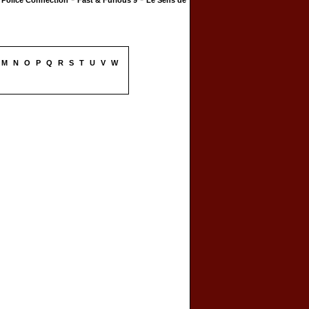
Police Connection
Fast & Furious 9
Le Sens de
M
N
O
P
Q
R
S
T
U
V
W