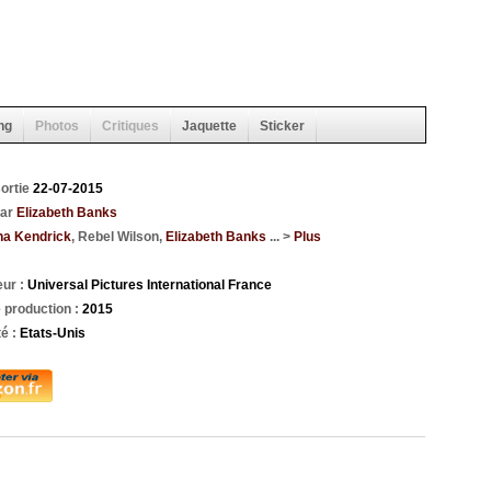
ng
Photos
Critiques
Jaquette
Sticker
sortie
22-07-2015
par
Elizabeth Banks
a Kendrick
, Rebel Wilson,
Elizabeth Banks
... >
Plus
eur :
Universal Pictures International France
 production :
2015
té :
Etats-Unis