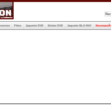
nnonces
Films
Jaquette DVD
Sticker DVD
Jaquette BLU-RAY
NouveautÃ