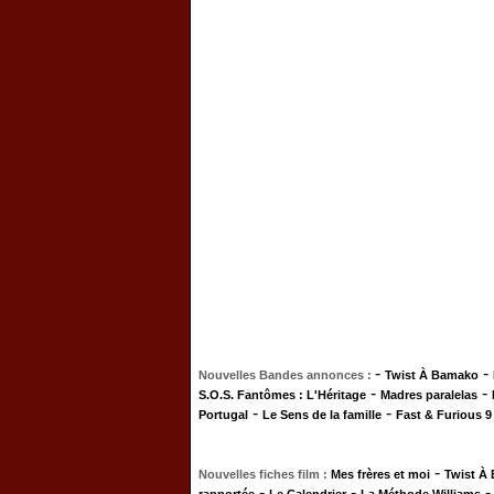
-
-
Nouvelles Bandes annonces :
Twist À Bamako
-
-
S.O.S. Fantômes : L'Héritage
Madres paralelas
-
-
Portugal
Le Sens de la famille
Fast & Furious 9
-
Nouvelles fiches film :
Mes frères et moi
Twist À
-
-