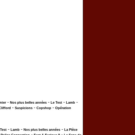
-
-
-
-
nter
Nos plus belles années
Le Test
Lamb
-
-
-
Clifford
Suspicions
Copshop
Opération
-
-
-
 Test
Lamb
Nos plus belles années
La Pièce
-
-
-