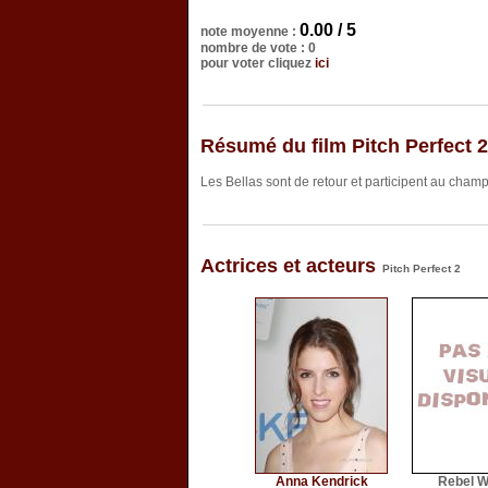
0.00 / 5
note moyenne :
nombre de vote : 0
pour voter cliquez
ici
Résumé du film Pitch Perfect 2
Les Bellas sont de retour et participent au cha
Actrices et acteurs
Pitch Perfect 2
Anna Kendrick
Rebel W