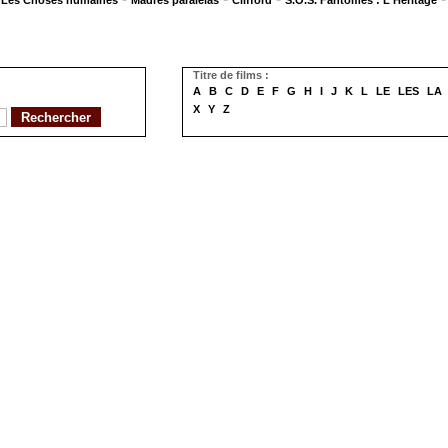
Les Choses humaines
Madres paralelas
Clifford
S.O.S. Fantômes : L'Héritage
Titre de films :
A
B
C
D
E
F
G
H
I
J
K
L
LE
LES
LA
X
Y
Z