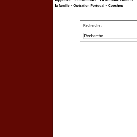
rapportée
Le Calendrier
La Méthode Williams
-
-
la famille
Opération Portugal
Copshop
Recherche :