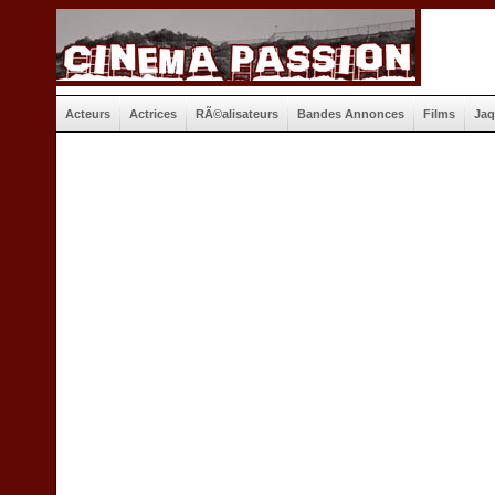
Acteurs
Actrices
RÃ©alisateurs
Bandes Annonces
Films
Jaq