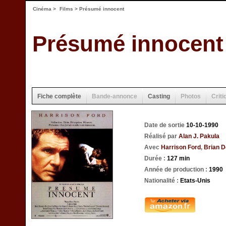
Cinéma
>
Films
> Présumé innocent
Présumé innocent
Fiche complète
Bande-annonce
Casting
Photos
Criti
Date de sortie
10-10-1990
Réalisé par
Alan J. Pakula
Avec
Harrison Ford
,
Brian 
Durée :
127 min
Année de production :
1990
Nationalité :
Etats-Unis