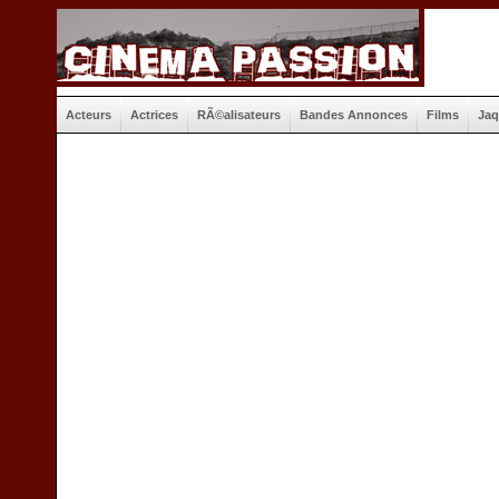
Acteurs
Actrices
RÃ©alisateurs
Bandes Annonces
Films
Jaq