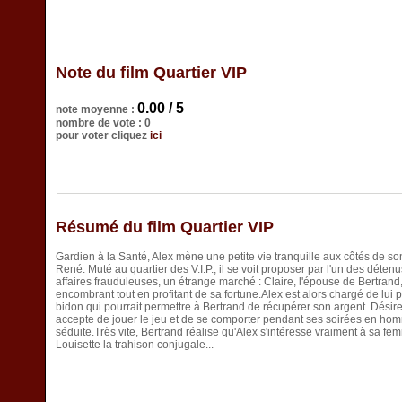
Note du film Quartier VIP
0.00 / 5
note moyenne :
nombre de vote : 0
pour voter cliquez
ici
Résumé du film Quartier VIP
Gardien à la Santé, Alex mène une petite vie tranquille aux côtés de s
René. Muté au quartier des V.I.P., il se voit proposer par l'un des dé
affaires frauduleuses, un étrange marché : Claire, l'épouse de Bertran
encombrant tout en profitant de sa fortune.Alex est alors chargé de lui 
bidon qui pourrait permettre à Bertrand de récupérer son argent. Désir
accepte de jouer le jeu et de se comporter pendant ses soirées en homme 
séduite.Très vite, Bertrand réalise qu'Alex s'intéresse vraiment à sa fe
Louisette la trahison conjugale...