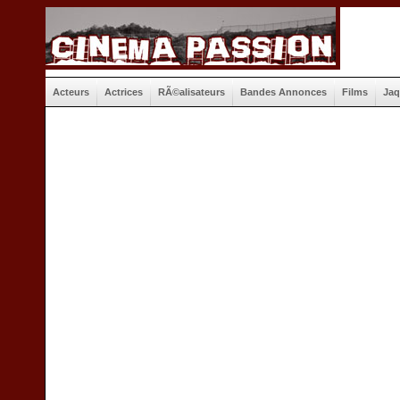
Acteurs
Actrices
RÃ©alisateurs
Bandes Annonces
Films
Jaq