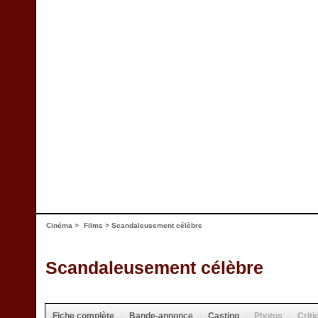
Cinéma
>
Films
> Scandaleusement célèbre
Scandaleusement célèbre
Fiche complète
Bande-annonce
Casting
Photos
Criti