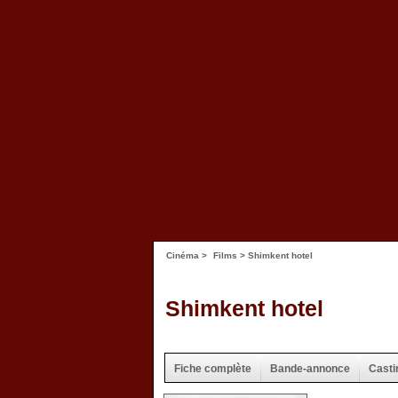
Cinéma
>
Films
> Shimkent hotel
Shimkent hotel
Fiche complète
Bande-annonce
Casti