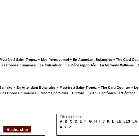
-
-
-
Mystère à Saint-Tropez
Mes frères et moi
En Attendant Bojangles
The Card Cou
-
-
-
-
Les Choses humaines
Le Calendrier
La Pièce rapportée
La Méthode Williams
-
-
-
-
 Bamako
En Attendant Bojangles
Mystère à Saint-Tropez
The Card Counter
Le
-
-
-
-
Les Choses humaines
Madres paralelas
Clifford
S.O.S. Fantômes : L'Héritage
Titre de films :
A
B
C
D
E
F
G
H
I
J
K
L
LE
LES
LA
X
Y
Z