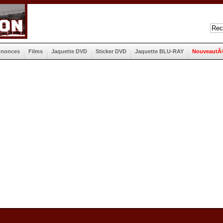
nnonces
Films
Jaquette DVD
Sticker DVD
Jaquette BLU-RAY
NouveautÃ