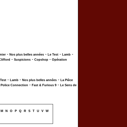
-
-
-
-
nter
Nos plus belles années
Le Test
Lamb
-
-
-
Clifford
Suspicions
Copshop
Opération
-
-
-
 Test
Lamb
Nos plus belles années
La Pièce
-
-
-
Police Connection
Fast & Furious 9
Le Sens de
M
N
O
P
Q
R
S
T
U
V
W