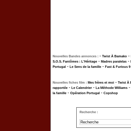
-
-
Nouvelles Bandes annonces :
Twist À Bamako
-
-
S.O.S. Fantômes : L'Héritage
Madres paralelas
-
-
Portugal
Le Sens de la famille
Fast & Furious 9
-
Nouvelles fiches film :
Mes frères et moi
Twist À
-
-
rapportée
Le Calendrier
La Méthode Williams
-
-
la famille
Opération Portugal
Copshop
Recherche :