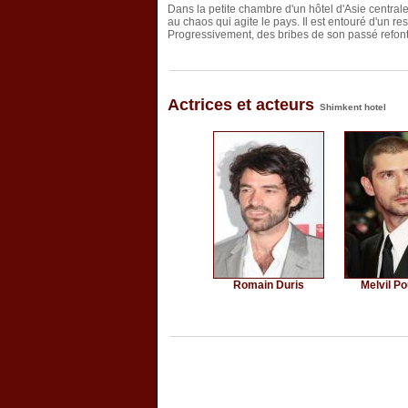
Dans la petite chambre d'un hôtel d'Asie centrale
au chaos qui agite le pays. Il est entouré d'un 
Progressivement, des bribes de son passé refont
Actrices et acteurs
Shimkent hotel
Romain Duris
Melvil P