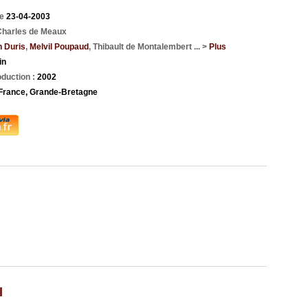
ie
23-04-2003
Charles de Meaux
 Duris
,
Melvil Poupaud
, Thibault de Montalembert ... >
Plus
in
duction :
2002
France, Grande-Bretagne
l