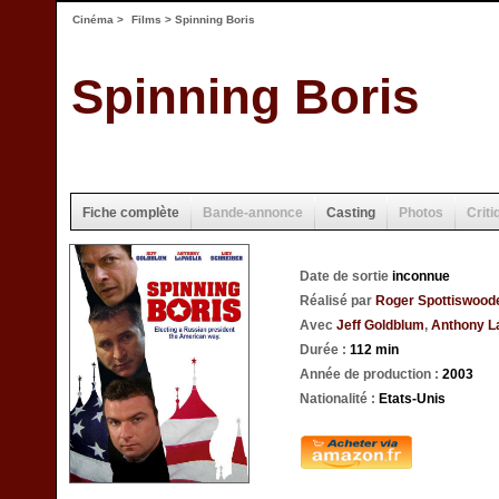
Cinéma
>
Films
> Spinning Boris
Spinning Boris
Fiche complète
Bande-annonce
Casting
Photos
Criti
Date de sortie
inconnue
Réalisé par
Roger Spottiswood
Avec
Jeff Goldblum
,
Anthony L
Durée :
112 min
Année de production :
2003
Nationalité :
Etats-Unis