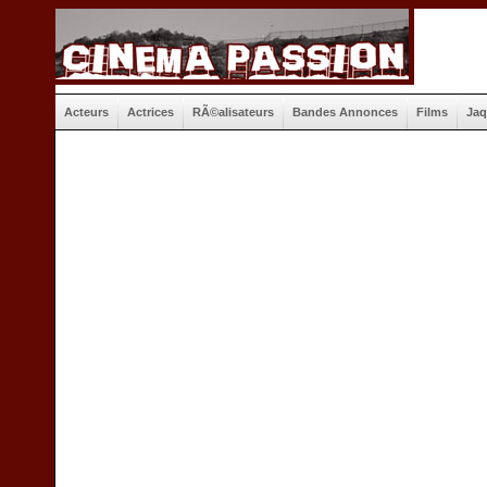
Acteurs
Actrices
RÃ©alisateurs
Bandes Annonces
Films
Jaq