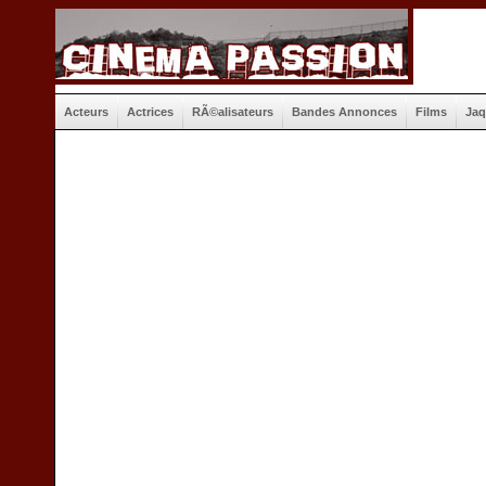
Acteurs
Actrices
RÃ©alisateurs
Bandes Annonces
Films
Jaq