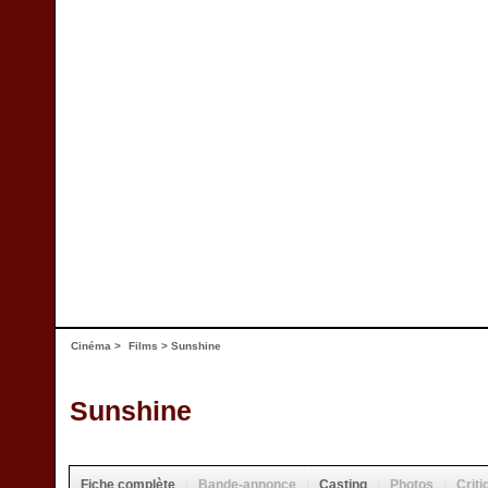
Cinéma
>
Films
> Sunshine
Sunshine
Fiche complète
Bande-annonce
Casting
Photos
Criti