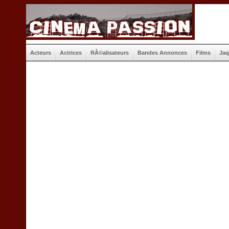
Acteurs
Actrices
RÃ©alisateurs
Bandes Annonces
Films
Jaq