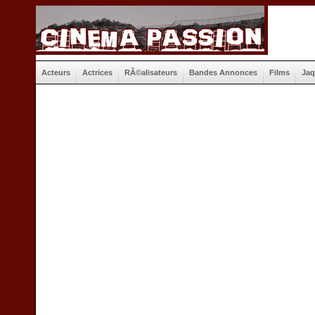
Acteurs
Actrices
RÃ©alisateurs
Bandes Annonces
Films
Jaq