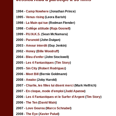
1994 -
Camp Nowhere
(Jonathan Prince)
1995 -
Venus rising
(Leora Barish)
1998 -
La Main qui tue
(Rodman Flender)
1998 -
Collège attitude
(
Raja Gosnell
)
1999 -
P.U.N.K.S.
(Sean McNamara)
2000 -
Paranoid
(John Duigan)
2003 -
Amour interdit
(Guy Jenkin)
2002 -
Honey
(
Bille Woodruff
)
2004 -
Bleu d'enfer
(John Stockwell)
2005 -
Les 4 Fantastiques
(
Tim Story
)
2005 -
Sin City
(
Robert Rodriguez
)
2006 -
Meet Bill
(Bernie Goldmann)
2008 -
Awake
(Joby Harold)
2007 -
Charlie, les filles lui disent merci
(Mark Helfrich)
2007 -
En cloque, mode d'emploi
(
Judd Apatow
)
2006 -
Les 4 Fantastiques et le Surfer d'Argent
(
Tim Story
)
2006 -
The Ten
(
David Wain
)
2007 -
Love Gourou
(
Marco Schnabel
)
2008 -
The Eye
(
Xavier Palud
)