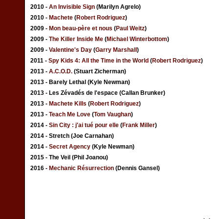
2010 -
An Invisible Sign
(Marilyn Agrelo)
2010 -
Machete
(
Robert Rodriguez
)
2009 -
Mon beau-père et nous
(
Paul Weitz
)
2009 -
The Killer Inside Me
(
Michael Winterbottom
)
2009 -
Valentine's Day
(
Garry Marshall
)
2011 -
Spy Kids 4: All the Time in the World
(
Robert Rodriguez
)
2013 -
A.C.O.D.
(Stuart Zicherman)
2013 - Barely Lethal (Kyle Newman)
2013 - Les Zévadés de l'espace (Callan Brunker)
2013 -
Machete Kills
(
Robert Rodriguez
)
2013 -
Teach Me Love
(
Tom Vaughan
)
2014 -
Sin City : j'ai tué pour elle
(
Frank Miller
)
2014 - Stretch (Joe Carnahan)
2014 -
Secret Agency
(Kyle Newman)
2015 - The Veil (Phil Joanou)
2016 -
Mechanic Résurrection
(Dennis Gansel)