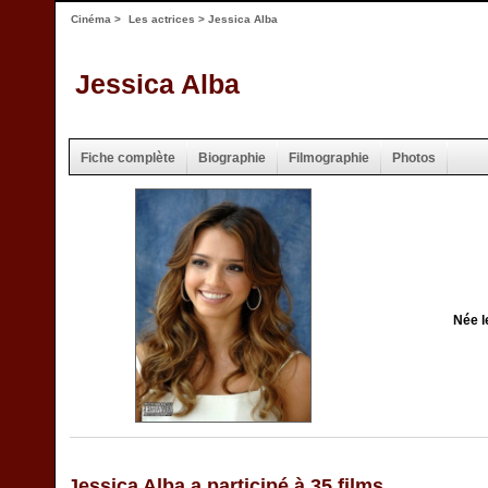
Cinéma
>
Les actrices
> Jessica Alba
Jessica Alba
Fiche complète
Biographie
Filmographie
Photos
Née l
Jessica Alba a participé à 35 films