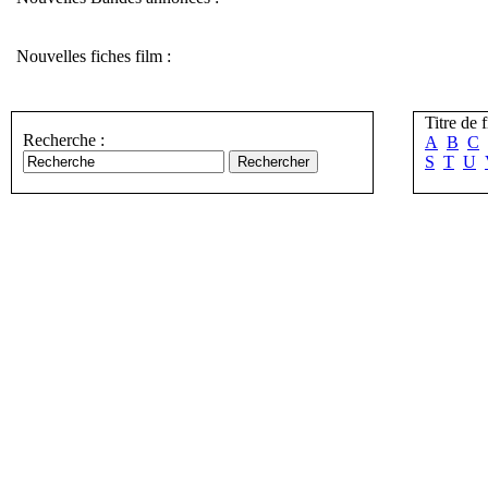
Nouvelles fiches film :
Titre de f
Recherche :
A
B
C
S
T
U