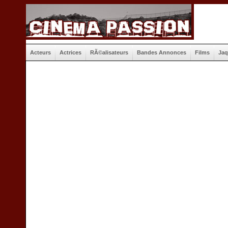
Acteurs
Actrices
RÃ©alisateurs
Bandes Annonces
Films
Jaq