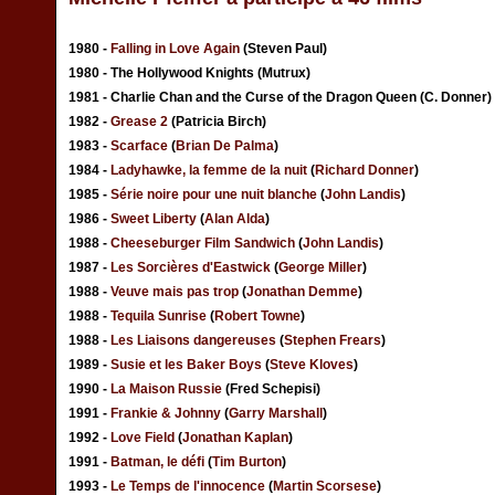
1980 -
Falling in Love Again
(Steven Paul)
1980 - The Hollywood Knights (Mutrux)
1981 - Charlie Chan and the Curse of the Dragon Queen (C. Donner)
1982 -
Grease 2
(Patricia Birch)
1983 -
Scarface
(
Brian De Palma
)
1984 -
Ladyhawke, la femme de la nuit
(
Richard Donner
)
1985 -
Série noire pour une nuit blanche
(
John Landis
)
1986 -
Sweet Liberty
(
Alan Alda
)
1988 -
Cheeseburger Film Sandwich
(
John Landis
)
1987 -
Les Sorcières d'Eastwick
(
George Miller
)
1988 -
Veuve mais pas trop
(
Jonathan Demme
)
1988 -
Tequila Sunrise
(
Robert Towne
)
1988 -
Les Liaisons dangereuses
(
Stephen Frears
)
1989 -
Susie et les Baker Boys
(
Steve Kloves
)
1990 -
La Maison Russie
(Fred Schepisi)
1991 -
Frankie & Johnny
(
Garry Marshall
)
1992 -
Love Field
(
Jonathan Kaplan
)
1991 -
Batman, le défi
(
Tim Burton
)
1993 -
Le Temps de l'innocence
(
Martin Scorsese
)