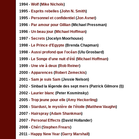
1994 -
Wolf
(
Mike Nichols
)
1995 -
Esprits rebelles
(
John N. Smith
)
1995 -
Personnel et confidentiel
(
Jon Avnet
)
1996 -
Par amour pour Gillian
(Michael Pressman)
1996 -
Un beau jour
(
Michael Hoffman
)
1997 -
Secrets
(Jocelyn Moorhouse)
1998 -
Le Prince d'Egypte
(Brenda Chapman)
1998 -
Aussi profond que l'océan
(Ulu Grosbard)
1999 -
Le Songe d'une nuit d'été
(
Michael Hoffman
)
1999 -
Une vie à deux
(
Rob Reiner
)
2000 -
Apparences
(
Robert Zemeckis
)
2001 -
Sam je suis Sam
(Jessie Nelson)
2002 - Sinbad la légende des sept mers (Patrick Gilmore (I))
2002 -
Laurier blanc
(Peter Kosminsky)
2005 -
Trop jeune pour elle
(
Amy Heckerling
)
2006 -
Stardust, le mystère de l'étoile
(
Matthew Vaughn
)
2007 -
Hairspray
(
Adam Shankman
)
2007 -
Personal Effects
(David Hollander)
2008 -
Chéri
(
Stephen Frears
)
2011 -
Happy New Year
(
Garry Marshall
)