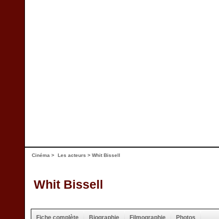
Cinéma
>
Les acteurs
> Whit Bissell
Whit Bissell
Fiche complète
Biographie
Filmographie
Photos