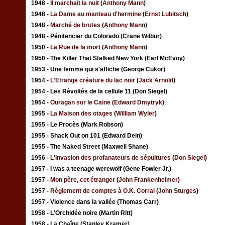
1948 -
Il marchait la nuit
(
Anthony Mann
)
1948 -
La Dame au manteau d'hermine
(
Ernst Lubitsch
)
1948 -
Marché de brutes
(
Anthony Mann
)
1948 - Pénitencier du Colorado (Crane Wilbur)
1950 -
La Rue de la mort
(
Anthony Mann
)
1950 - The Killer That Stalked New York (Earl McEvoy)
1953 - Une femme qui s'affiche (George Cukor)
1954 -
L'Etrange créature du lac noir
(
Jack Arnold
)
1954 - Les Révoltés de la cellule 11 (Don Siegel)
1954 -
Ouragan sur le Caine
(
Edward Dmytryk
)
1955 -
La Maison des otages
(
William Wyler
)
1955 - Le Procès (Mark Robson)
1955 - Shack Out on 101 (Edward Dein)
1955 - The Naked Street (Maxwell Shane)
1956 -
L'Invasion des profanateurs de sépultures
(
Don Siegel
)
1957 - I was a teenage werewolf (Gene Fowler Jr.)
1957 -
Mon père, cet étranger
(
John Frankenheimer
)
1957 -
Règlement de comptes à O.K. Corral
(
John Sturges
)
1957 - Violence dans la vallée (Thomas Carr)
1958 - L'Orchidée noire (Martin Ritt)
1958 - La Chaîne (Stanley Kramer)