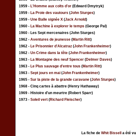
1959 -
L'Homme aux colts d'or
(Edward Dmytryk)
1959 -
La Proie des vautours
(
John Sturges
)
1959 -
Une Balle signée X
(
Jack Arnold
)
1960 -
La Machine à explorer le temps
(George Pal)
1960 - Les Sept mercenaires (John Sturges)
1962 -
Aventures de jeunesse
(
Martin Ritt
)
1962 -
Le Prisonnier d'Alcatraz
(
John Frankenheimer
)
1962 -
Un Crime dans la tête
(
John Frankenheimer
)
1963 -
La Montagne des neuf Spencer
(
Delmer Daves
)
1963 -
Le Plus sauvage d'entre tous
(
Martin Ritt
)
1963 -
Sept jours en mai
(
John Frankenheimer
)
1965 -
Sur la piste de la grande caravane
(
John Sturges
)
1968 - Cinq cartes à abattre (Henry Hathaway)
1969 - Histoire d'un meurtre (Robert Sparr)
1973 -
Soleil vert
(
Richard Fleischer
)
La fiche de
Whit Bissell
a été v