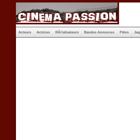
Acteurs
Actrices
RÃ©alisateurs
Bandes Annonces
Films
Jaq