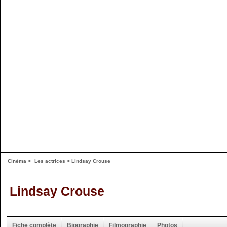
Cinéma
>
Les actrices
> Lindsay Crouse
Lindsay Crouse
Fiche complète
Biographie
Filmographie
Photos