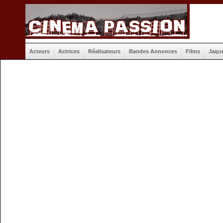
Acteurs
Actrices
Réalisateurs
Bandes Annonces
Films
Jaqu