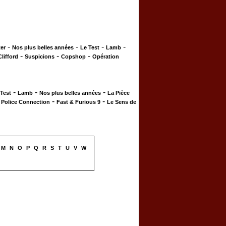
-
-
-
-
er
Nos plus belles années
Le Test
Lamb
-
-
-
Clifford
Suspicions
Copshop
Opération
-
-
-
 Test
Lamb
Nos plus belles années
La Pièce
-
-
-
Police Connection
Fast & Furious 9
Le Sens de
M
N
O
P
Q
R
S
T
U
V
W