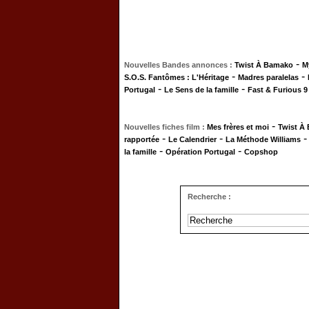
-
Nouvelles Bandes annonces :
Twist À Bamako
M
-
-
S.O.S. Fantômes : L'Héritage
Madres paralelas
-
-
Portugal
Le Sens de la famille
Fast & Furious 9
-
Nouvelles fiches film :
Mes frères et moi
Twist À
-
-
rapportée
Le Calendrier
La Méthode Williams
-
-
la famille
Opération Portugal
Copshop
Recherche :