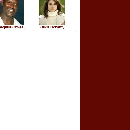
aquille O\'Neal
Olivia Bonamy