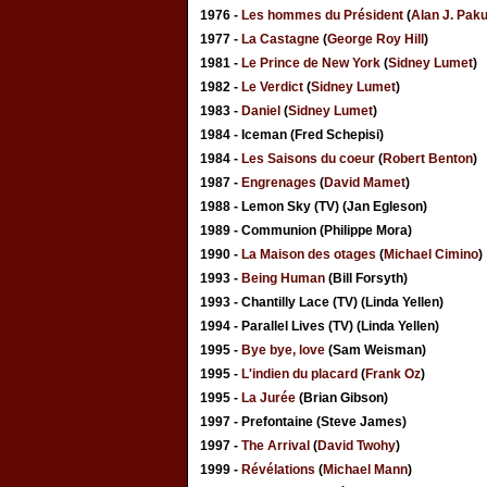
1976 -
Les hommes du Président
(
Alan J. Paku
1977 -
La Castagne
(
George Roy Hill
)
1981 -
Le Prince de New York
(
Sidney Lumet
)
1982 -
Le Verdict
(
Sidney Lumet
)
1983 -
Daniel
(
Sidney Lumet
)
1984 - Iceman (Fred Schepisi)
1984 -
Les Saisons du coeur
(
Robert Benton
)
1987 -
Engrenages
(
David Mamet
)
1988 - Lemon Sky (TV) (Jan Egleson)
1989 - Communion (Philippe Mora)
1990 -
La Maison des otages
(
Michael Cimino
)
1993 -
Being Human
(Bill Forsyth)
1993 - Chantilly Lace (TV) (Linda Yellen)
1994 - Parallel Lives (TV) (Linda Yellen)
1995 -
Bye bye, love
(Sam Weisman)
1995 -
L'indien du placard
(
Frank Oz
)
1995 -
La Jurée
(Brian Gibson)
1997 - Prefontaine (Steve James)
1997 -
The Arrival
(
David Twohy
)
1999 -
Révélations
(
Michael Mann
)