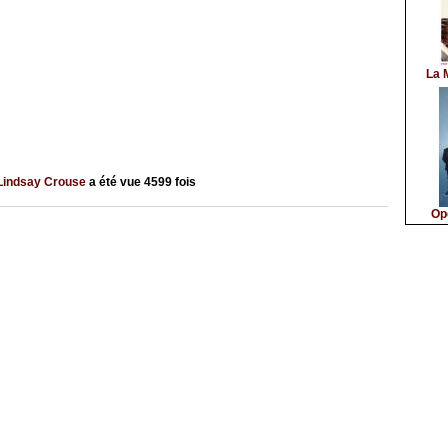
La 
Lindsay Crouse
a été vue
4599
fois
Op