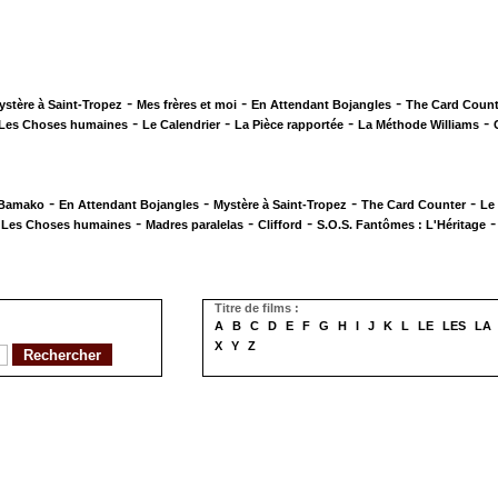
-
-
-
ystère à Saint-Tropez
Mes frères et moi
En Attendant Bojangles
The Card Count
-
-
-
-
Les Choses humaines
Le Calendrier
La Pièce rapportée
La Méthode Williams
-
-
-
-
 Bamako
En Attendant Bojangles
Mystère à Saint-Tropez
The Card Counter
Le
-
-
-
-
Les Choses humaines
Madres paralelas
Clifford
S.O.S. Fantômes : L'Héritage
Titre de films :
A
B
C
D
E
F
G
H
I
J
K
L
LE
LES
LA
X
Y
Z