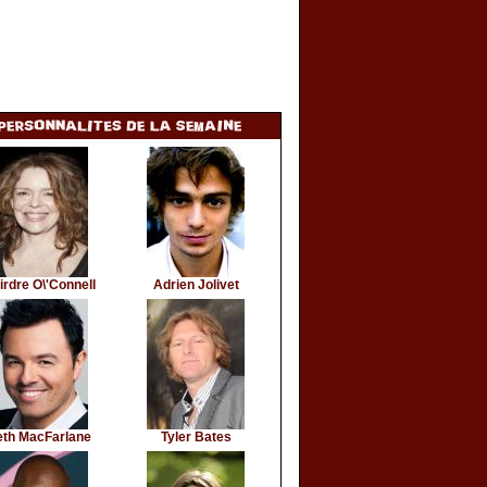
irdre O\'Connell
Adrien Jolivet
eth MacFarlane
Tyler Bates