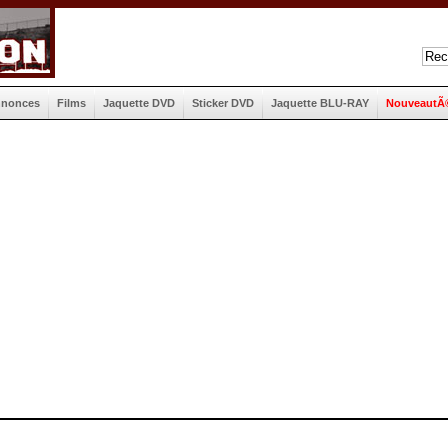
nnonces
Films
Jaquette DVD
Sticker DVD
Jaquette BLU-RAY
NouveautÃ