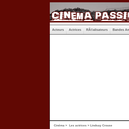
Acteurs
Actrices
RÃ©alisateurs
Bandes A
Cinéma
>
Les actrices
> Lindsay Crouse