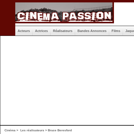
Acteurs
Actrices
Réalisateurs
Bandes Annonces
Films
Jaqu
Cinéma
>
Les réalisateurs
> Bruce Beresford