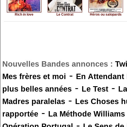
Rich in love
Le Contrat
Héros ou salopards
Nouvelles Bandes annonces :
Tw
-
Mes frères et moi
En Attendant
-
-
plus belles années
Le Test
L
-
Madres paralelas
Les Choses 
-
rapportée
La Méthode Williams
-
Opération Portugal
Le Sens de l