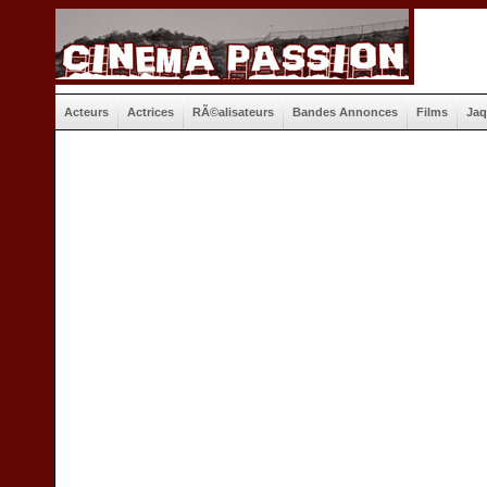
Acteurs
Actrices
RÃ©alisateurs
Bandes Annonces
Films
Jaq