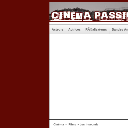
Acteurs
Actrices
RÃ©alisateurs
Bandes A
Cinéma
>
Films
> Les Insoumis