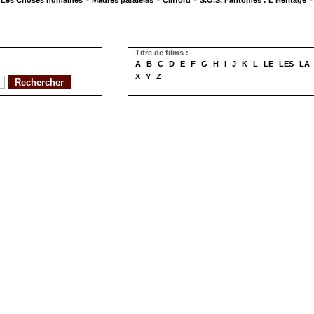
Les Choses humaines
Madres paralelas
Clifford
S.O.S. Fantômes : L'Héritage
Titre de films :
A
B
C
D
E
F
G
H
I
J
K
L
LE
LES
LA
X
Y
Z