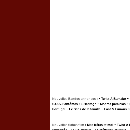
-
-
Nouvelles Bandes annonces :
Twist À Bamako
-
-
S.O.S. Fantômes : L'Héritage
Madres paralelas
-
-
Portugal
Le Sens de la famille
Fast & Furious 9
-
Nouvelles fiches film :
Mes frères et moi
Twist À
-
-