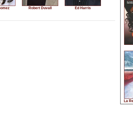
Gomez
Robert Duvall
Ed Harris
La Re