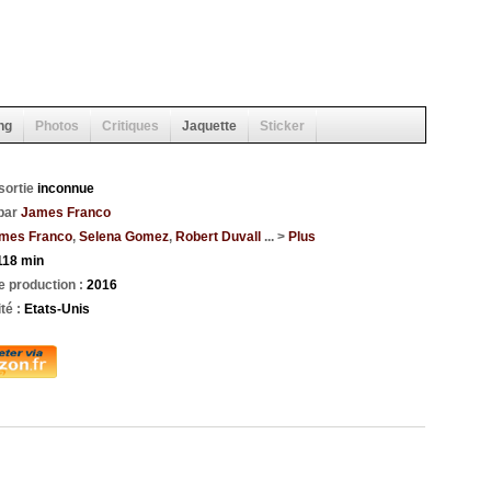
ng
Photos
Critiques
Jaquette
Sticker
sortie
inconnue
 par
James Franco
mes Franco
,
Selena Gomez
,
Robert Duvall
... >
Plus
118 min
 production :
2016
ité :
Etats-Unis