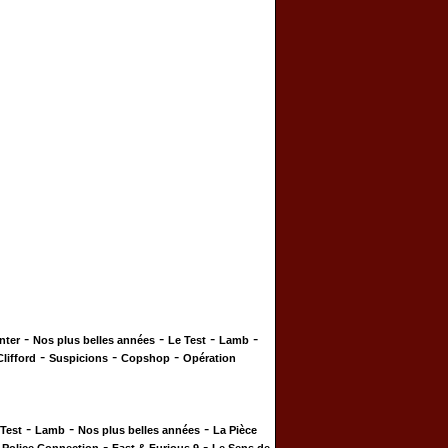
-
-
-
-
nter
Nos plus belles années
Le Test
Lamb
-
-
-
Clifford
Suspicions
Copshop
Opération
-
-
-
 Test
Lamb
Nos plus belles années
La Pièce
-
-
-