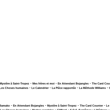
-
-
-
Mystère à Saint-Tropez
Mes frères et moi
En Attendant Bojangles
The Card Cou
-
-
-
-
Les Choses humaines
Le Calendrier
La Pièce rapportée
La Méthode Williams
-
-
-
-
 Bamako
En Attendant Bojangles
Mystère à Saint-Tropez
The Card Counter
Le
-
-
-
-