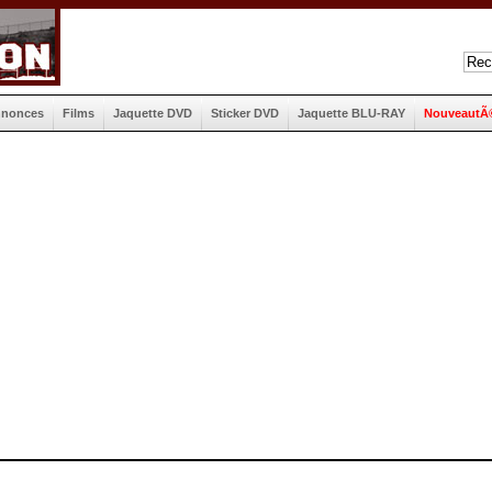
nnonces
Films
Jaquette DVD
Sticker DVD
Jaquette BLU-RAY
NouveautÃ