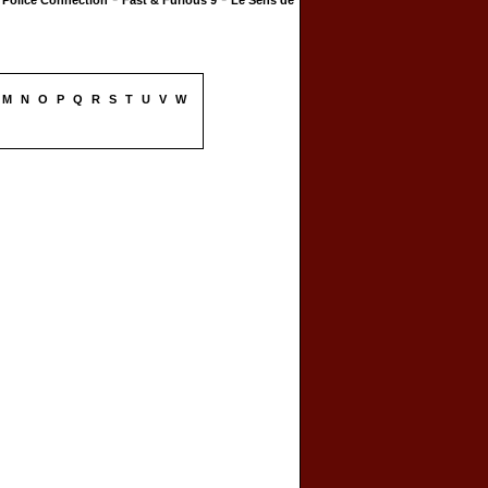
Police Connection
Fast & Furious 9
Le Sens de
M
N
O
P
Q
R
S
T
U
V
W