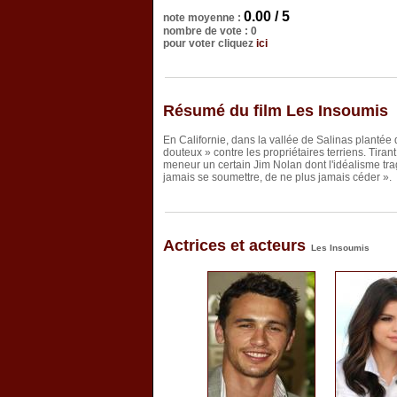
0.00 / 5
note moyenne :
nombre de vote : 0
pour voter cliquez
ici
Résumé du film Les Insoumis
En Californie, dans la vallée de Salinas plantée
douteux » contre les propriétaires terriens. Tira
meneur un certain Jim Nolan dont l'idéalisme tra
jamais se soumettre, de ne plus jamais céder ».
Actrices et acteurs
Les Insoumis