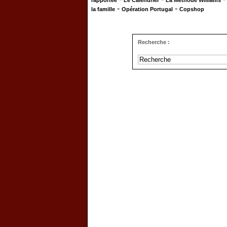
rapportée
Le Calendrier
La Méthode Williams
-
-
la famille
Opération Portugal
Copshop
Recherche :