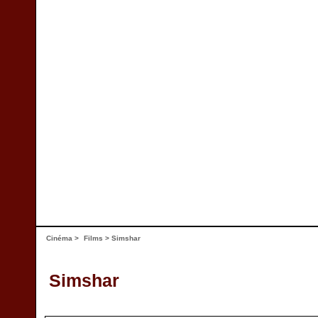
Cinéma
>
Films
> Simshar
Simshar