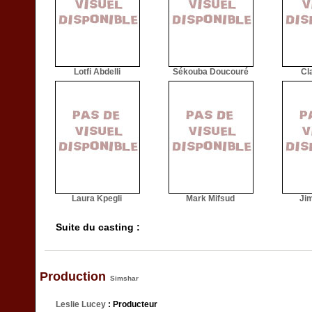
Lotfi Abdelli
Sékouba Doucouré
Cl
Laura Kpegli
Mark Mifsud
Jim
Suite du casting :
Production
Simshar
Leslie Lucey
: Producteur