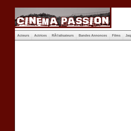
Acteurs
Actrices
RÃ©alisateurs
Bandes Annonces
Films
Jaq