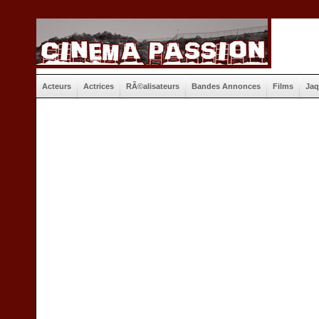
Acteurs
Actrices
RÃ©alisateurs
Bandes Annonces
Films
Jaq