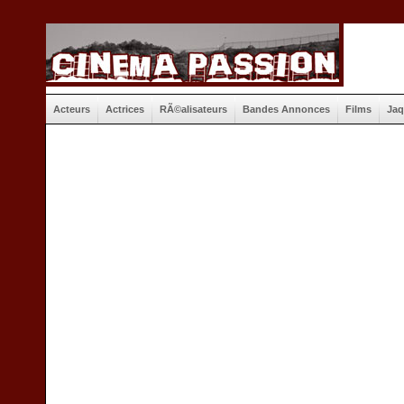
Acteurs
Actrices
RÃ©alisateurs
Bandes Annonces
Films
Jaq