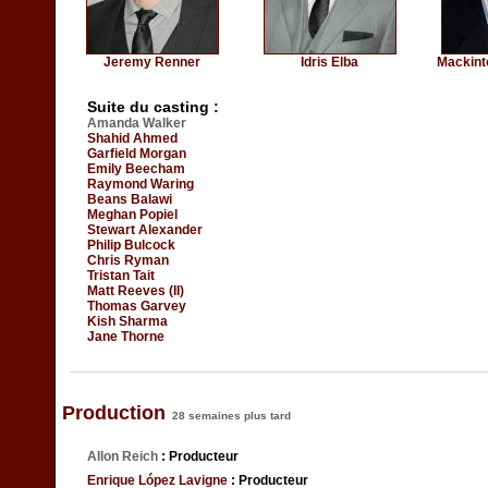
Jeremy Renner
Idris Elba
Mackint
Suite du casting :
Amanda Walker
Shahid Ahmed
Garfield Morgan
Emily Beecham
Raymond Waring
Beans Balawi
Meghan Popiel
Stewart Alexander
Philip Bulcock
Chris Ryman
Tristan Tait
Matt Reeves (II)
Thomas Garvey
Kish Sharma
Jane Thorne
Production
28 semaines plus tard
Allon Reich
: Producteur
Enrique López Lavigne
: Producteur