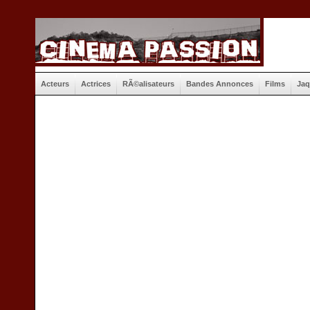
Acteurs
Actrices
RÃ©alisateurs
Bandes Annonces
Films
Jaq