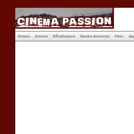
Acteurs
Actrices
RÃ©alisateurs
Bandes Annonces
Films
Jaq