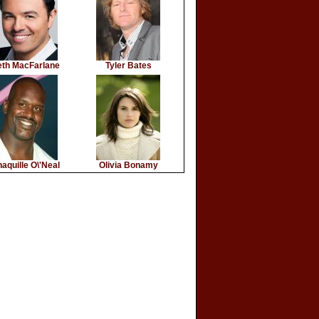
eth MacFarlane
Tyler Bates
aquille O\'Neal
Olivia Bonamy