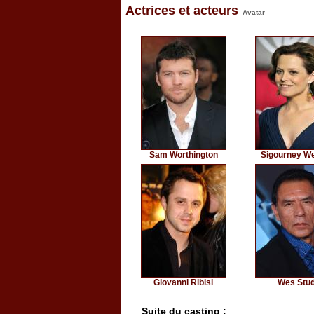
Actrices et acteurs
Avatar
Sam Worthington
Sigourney W
Giovanni Ribisi
Wes Stud
Suite du casting :