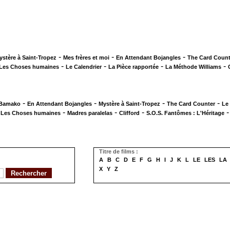
-
-
-
ystère à Saint-Tropez
Mes frères et moi
En Attendant Bojangles
The Card Count
-
-
-
-
Les Choses humaines
Le Calendrier
La Pièce rapportée
La Méthode Williams
-
-
-
-
 Bamako
En Attendant Bojangles
Mystère à Saint-Tropez
The Card Counter
Le
-
-
-
-
Les Choses humaines
Madres paralelas
Clifford
S.O.S. Fantômes : L'Héritage
Titre de films :
A
B
C
D
E
F
G
H
I
J
K
L
LE
LES
LA
X
Y
Z