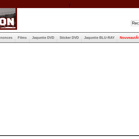
r
nnonces
Films
Jaquette DVD
Sticker DVD
Jaquette BLU-RAY
NouveautÃ