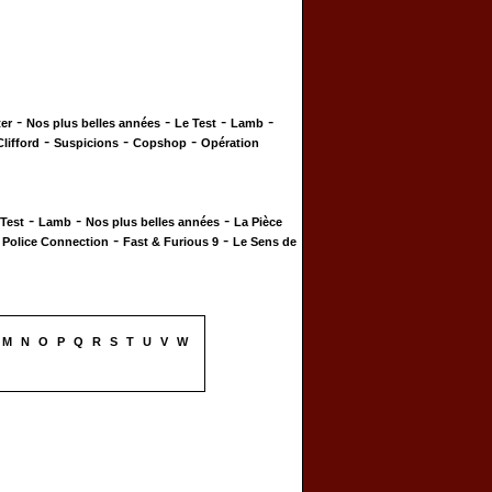
-
-
-
-
er
Nos plus belles années
Le Test
Lamb
-
-
-
Clifford
Suspicions
Copshop
Opération
-
-
-
 Test
Lamb
Nos plus belles années
La Pièce
-
-
-
Police Connection
Fast & Furious 9
Le Sens de
M
N
O
P
Q
R
S
T
U
V
W