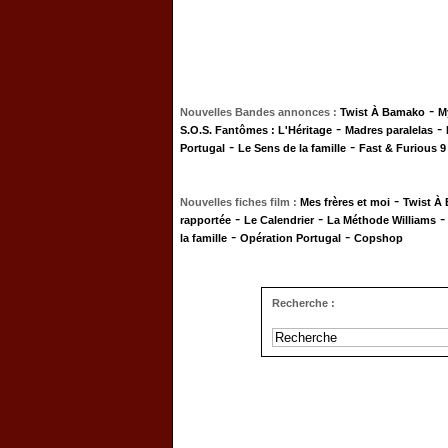
-
Nouvelles Bandes annonces :
Twist À Bamako
M
-
-
S.O.S. Fantômes : L'Héritage
Madres paralelas
-
-
Portugal
Le Sens de la famille
Fast & Furious 9
-
Nouvelles fiches film :
Mes frères et moi
Twist À
-
-
rapportée
Le Calendrier
La Méthode Williams
-
-
la famille
Opération Portugal
Copshop
Recherche :