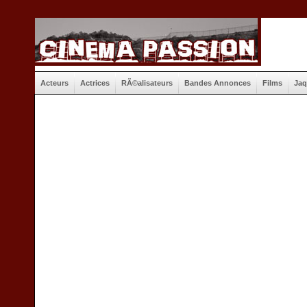
Acteurs
Actrices
RÃ©alisateurs
Bandes Annonces
Films
Jaq