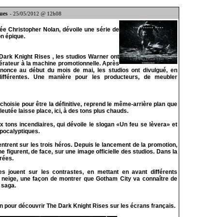
ques
- 25/05/2012 @ 12h08
née Christopher Nolan, dévoile une série de
on épique.
Dark Knight Rises , les studios Warner ont
érateur à la machine promotionnelle. Après
nnonce au début du mois de mai, les studios ont divulgué, en
différentes. Une manière pour les producteurs, de meubler
choisie pour être la définitive, reprend le même-arrière plan que
eutée laisse place, ici, à des tons plus chauds.
 tons incendiaires, qui dévoile le slogan «Un feu se lèvera» et
apocalyptiques.
entrent sur les trois héros. Depuis le lancement de la promotion,
 figurent, de face, sur une image officielle des studios. Dans la
urées.
es jouent sur les contrastes, en mettant en avant différents
 la neige, une façon de montrer que Gotham City va connaître de
 saga.
hain pour découvrir The Dark Knight Rises sur les écrans français.