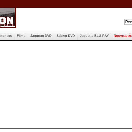
nnonces
Films
Jaquette DVD
Sticker DVD
Jaquette BLU-RAY
NouveautÃ