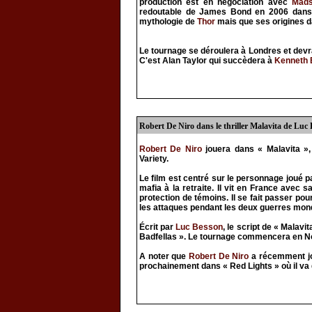
production est en négociation avec
Mads
redoutable de James Bond en 2006 dan
mythologie de
Thor
mais que ses origines d
Le tournage se déroulera à Londres et devr
C'est Alan Taylor qui succèdera à
Kenneth 
Robert De Niro dans le thriller Malavita de Luc
Robert De Niro
jouera dans « Malavita », 
Variety.
Le film est centré sur le personnage joué 
mafia à la retraite. Il vit en France avec
protection de témoins. Il se fait passer po
les attaques pendant les deux guerres mondi
Écrit par
Luc Besson
, le script de « Malav
Badfellas ». Le tournage commencera en N
A noter que
Robert De Niro
a récemment j
prochainement dans « Red Lights » où il va d