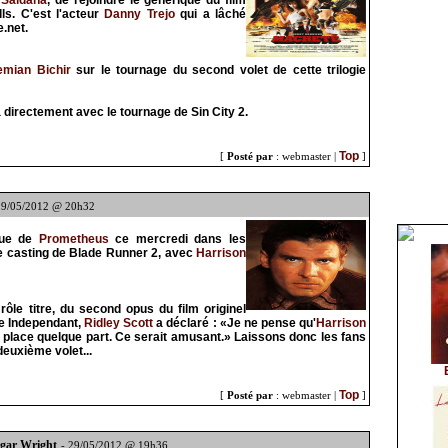
 Saldana
, de rejoindre le générique du film
ls. C'est l'acteur
Danny Trejo
qui a lâché
e.net.
emian Bichir
sur le tournage du second volet de cette trilogie
directement avec le tournage de Sin City 2.
Top
[
Posté par
: webmaster |
]
29/05/2012 @ 20h32
ndue de
Prometheus
ce mercredi dans les
 casting de Blade Runner 2, avec
Harrison
ôle titre, du second opus du film originel
he Independant,
Ridley Scott
a déclaré : «Je ne pense qu'
Harrison
 sa place quelque part. Ce serait amusant.» Laissons donc les fans
deuxième volet...
Top
[
Posté par
: webmaster |
]
dgar Wright
- 29/05/2012 @ 19h36