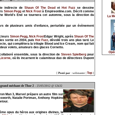
te indirecte de
Shaun Of The Dead
et
Hot Fuzz
se dessine
urs
Simon Pegg
et
Nick Frost
à Empireonline.com. Décrit comme
The World's End se tournera cet automne, sous la direction du
La M
ars de plusieurs amis d'enfance, perturbée par un évènement
acteurs
Simon Pegg
,
Nick Frost
Edgar Wright, après
Shaun Of The
es sortie en 2004, puis
Hot Fuzz
, dévoilé trois ans plus tard. Le
cte, qui complétera la trilogie Blood and Ice Cream, nom qui fait
deux volets, amateurs des glaces Cornetto.
Opér
ollaboré ensemble, sous la direction de
Steven Spielberg
pour
Licorne
, où ils incarnent le calamiteux duo de détectives Dupont
Top
[
Posté par
: webmaster |
]
e grand méchant de Thor 2
- 25/05/2012 @ 12h32
ron Man 3, Marvel prépare un autre film sur
msworth, Natalie Portman, Anthony Hopkins
etour.
ème opus du héros aux origines divines, la