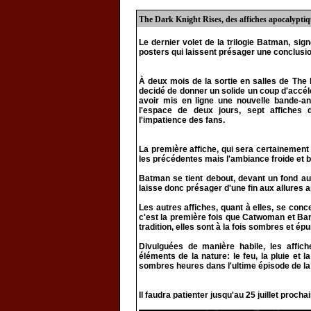
The Dark Knight Rises, des affiches apocalypti
Le dernier volet de la trilogie Batman, sig
posters qui laissent présager une conclusi
À deux mois de la sortie en salles de The 
decidé de donner un solide un coup d'accél
avoir mis en ligne une nouvelle bande-a
l'espace de deux jours, sept affiches 
l'impatience des fans.
La première affiche, qui sera certainement 
les précédentes mais l'ambiance froide et bl
Batman se tient debout, devant un fond aux
laisse donc présager d'une fin aux allures 
Les autres affiches, quant à elles, se conc
c'est la première fois que Catwoman et Bane
tradition, elles sont à la fois sombres et ép
Divulguées de manière habile, les affich
éléments de la nature: le feu, la pluie et
sombres heures dans l'ultime épisode de la
Il faudra patienter jusqu'au 25 juillet proc