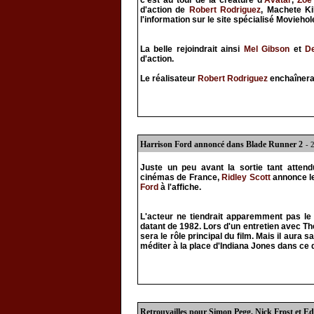
c'est au tour de la créature d'
Avatar
,
Zoe
d'action de
Robert Rodriguez
, Machete Kil
l'information sur le site spécialisé Moviehol
La belle rejoindrait ainsi
Mel Gibson
et
D
d'action.
Le réalisateur
Robert Rodriguez
enchaînera 
Harrison Ford annoncé dans Blade Runner 2
- 
Juste un peu avant la sortie tant atte
cinémas de France,
Ridley Scott
annonce le
Ford
à l'affiche.
L'acteur ne tiendrait apparemment pas le r
datant de 1982. Lors d'un entretien avec T
sera le rôle principal du film. Mais il aura
méditer à la place d'Indiana Jones dans ce 
Retrouvailles pour Simon Pegg, Nick Frost et E