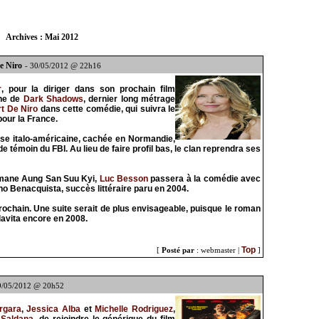
Archives : Mai 2012
e Niro
- 30/05/2012 @ 22h16
r
, pour la diriger dans son prochain film
che de
Dark Shadows
, dernier long métrage
t De Niro
dans cette comédie, qui suivra le
pour la France.
use italo-américaine, cachée en Normandie,
témoin du FBI. Au lieu de faire profil bas, le clan reprendra ses
irmane Aung San Suu Kyi,
Luc Besson
passera à la comédie avec
o Benacquista, succès littéraire paru en 2004.
chain. Une suite serait de plus envisageable, puisque le roman
avita encore en 2008.
Top
[
Posté par
: webmaster |
]
9/05/2012 @ 20h52
rgara
,
Jessica Alba
et
Michelle Rodriguez
,