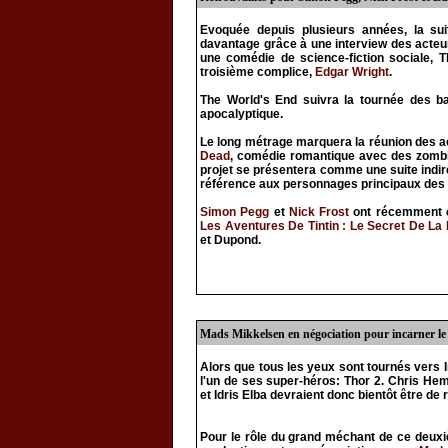
Evoquée depuis plusieurs années, la sui
davantage grâce à une interview des acte
une comédie de science-fiction sociale, 
troisième complice,
Edgar Wright
.
The World's End suivra la tournée des b
apocalyptique.
Le long métrage marquera la réunion des 
Dead
, comédie romantique avec des zombi
projet se présentera comme une suite indire
référence aux personnages principaux des 
Simon Pegg
et
Nick Frost
ont récemment c
Les Aventures De Tintin : Le Secret De La 
et Dupond.
Mads Mikkelsen en négociation pour incarner l
Alors que tous les yeux sont tournés vers I
l'un de ses super-héros: Thor 2. Chris He
et Idris Elba devraient donc bientôt être de r
Pour le rôle du grand méchant de ce deuxi