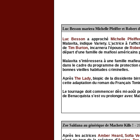
Luc Besson mariera Michelle Pfeiffer et Robert d
Luc Besson
a approché
Michelle Pfeiffe
Malavita, indique Variety. L'actrice à l'affi
de
Tim Burton
, incarnera l'épouse de
Rober
départ d'une famille de mafiosi américains 
Malavita s'intéressera à une famille mafie
dans le cadre du programme de protection de 
bonnes vieilles habitudes criminelles.
Après
The Lady
, biopic de la dissidente b
cette adaptation du roman du Français Tonin
Le tournage doit commencer dès mi-août pro
de Benacquista s'est vu prolonger avec Mal
Zoe Saldana au générique de Machete Kills !
- 2
Après les actrices
Amber Heard
,
Sofia Ve