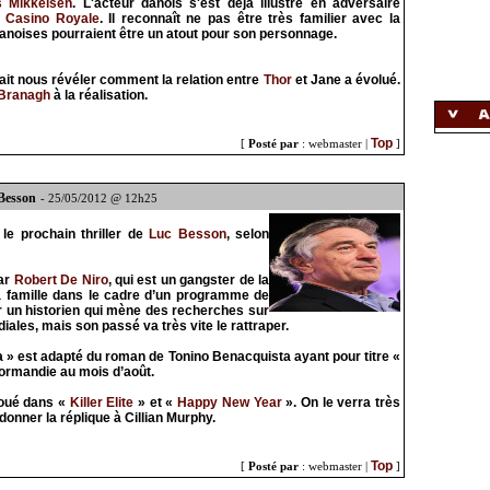
 Mikkelsen
. L'acteur danois s'est déjà illustré en adversaire
s
Casino Royale
. Il reconnaît ne pas être très familier avec la
anoises pourraient être un atout pour son personnage.
ait nous révéler comment la relation entre
Thor
et Jane a évolué.
Branagh
à la réalisation.
Top
[
Posté par
: webmaster |
]
 Besson
- 25/05/2012 @ 12h25
le prochain thriller de
Luc Besson
, selon
par
Robert De Niro
, qui est un gangster de la
 sa famille dans le cadre d’un programme de
ur un historien qui mène des recherches sur
ales, mais son passé va très vite le rattraper.
ita » est adapté du roman de Tonino Benacquista ayant pour titre «
ormandie au mois d’août.
oué dans «
Killer Elite
» et «
Happy New Year
». On le verra très
onner la réplique à Cillian Murphy.
Top
[
Posté par
: webmaster |
]